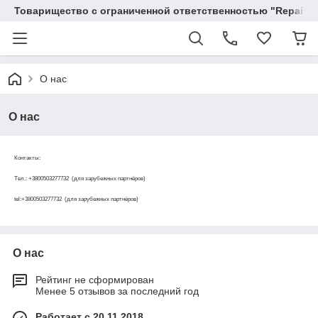
Товарищество с ограниченной ответственностью "RepairKit
О нас
О нас
Контакты:
Тел.: +3800503277732 (для зарубежных партнёров)
tel:+3800503277732 (для зарубежных партнёров)
О нас
Рейтинг не сформирован
Менее 5 отзывов за последний год
Работает с 20.11.2018