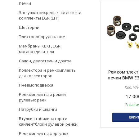
печки
Заглушки вихревых заслонок и
комплекты EGR (ЕГР)
Шестерни
Электрооборудование
Мембраны КВКГ, EGR,
маслоотделителя
Салон, двигатель и другое
Коллектора и ремкомплекты
Ремкомплект
для коллекторов
печки BMW E39
E34, E32, E31
Пневмоподвеска
VN
E60, E61, E63,
Ремкомплекты и ремни
17 00
рулевых реек
В нали
Патрубки и шланги
Купи
Втулки стабилизатора и
сайлентблоки рулевой рейки
Ремкомплекты форсунок