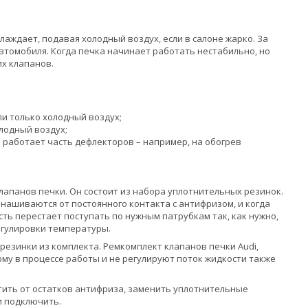
аждает, подавая холодный воздух, если в салоне жарко. За
втомобиля. Когда печка начинает работать нестабильно, но
х клапанов.
ли только холодный воздух;
олодный воздух;
е работает часть дефлекторов – например, на обогрев
апанов печки. Он состоит из набора уплотнительных резинок.
знашиваются от постоянного контакта с антифризом, и когда
ть перестает поступать по нужным патрубкам так, как нужно,
егулировки температуры.
езинки из комплекта. Ремкомплект клапанов печки Audi,
му в процессе работы и не регулируют поток жидкости также
тить от остатков антифриза, заменить уплотнительные
и подключить.