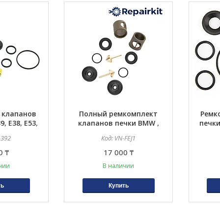
 клапанов
Полный ремкомплект
Ремк
, E38, E53,
клапанов печки BMW ,
печки
, E65, E66,
Audi , Jaguar
E34,
-392
VN-FEJ1
 E64 полный
E
0 ₸
17 000 ₸
чии
В наличии
ть
Купить