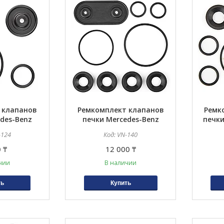
 клапанов
Ремкомплект клапанов
Ремк
des-Benz
печки Mercedes-Benz
печки
20 E320CDI
W140, C140
E34,
-124
VN-140
E
 ₸
12 000 ₸
чии
В наличии
ть
Купить