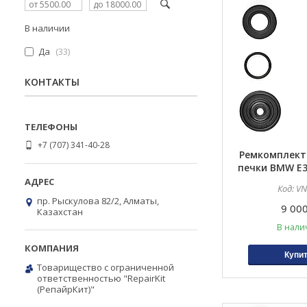
В наличии
Да
33
КОНТАКТЫ
+7 (707) 341-40-28
Ремкомплект
печки BMW E36
E63, E64, E65, 
VN
пр. Рыскулова 82/2, Алматы,
9 000
Казахстан
В нали
Купи
Товарищество с ограниченной
ответственностью "RepairKit
(РепайрКит)"