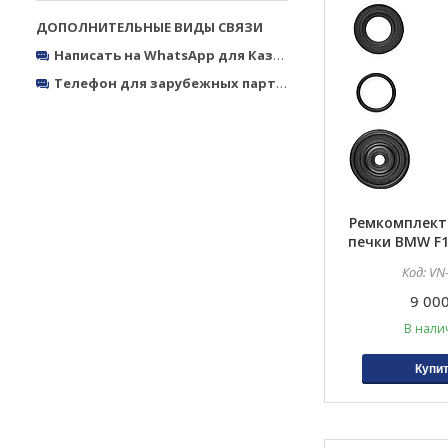
Написать на WhatsApp для Казахстана
https://wa.me/770
Телефон для зарубежных партнёров
Тел.: +380050327773
Ремкомплект
печки BMW F10
F13, F01, F02, F
VN
F07
9 000
В нали
Купи