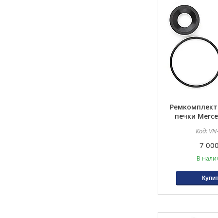
Ремкомплект
печки Merce
W124 E300 E4
VN
7 000
В нали
Купи