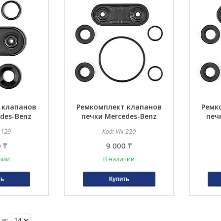
 клапанов
Ремкомплект клапанов
Ремк
des-Benz
печки Mercedes-Benz
печ
W124
124, 220, 221, 215, 202,
124,
-129
VN-220
208, 210, 170, 171, 140
208,
 ₸
9 000 ₸
чии
В наличии
ть
Купить