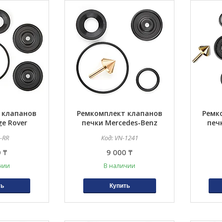
 клапанов
Ремкомплект клапанов
Ремк
e Rover
печки Mercedes-Benz
печ
W124 E300 E420 E320CDI
-RR
VN-1241
 ₸
9 000 ₸
чии
В наличии
ть
Купить