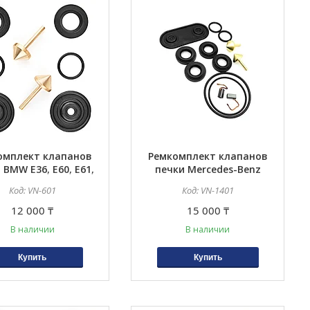
омплект клапанов
Ремкомплект клапанов
 BMW E36, E60, E61,
печки Mercedes-Benz
64, E65, E66, E67, E53
W140, C140
VN-601
VN-1401
12 000 ₸
15 000 ₸
В наличии
В наличии
Купить
Купить