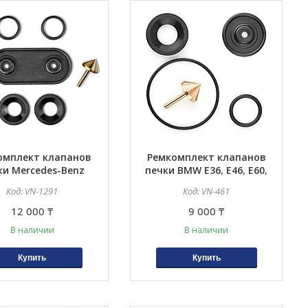
омплект клапанов
Ремкомплект клапанов
ки Mercedes-Benz
печки BMW E36, E46, E60,
R129, W124
E61, E63, E53, E39, E52,
VN-1291
VN-461
E83, Z3, E90, E70, E71
12 000 ₸
9 000 ₸
В наличии
В наличии
Купить
Купить