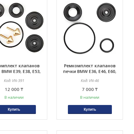
омплект клапанов
Ремкомплект клапанов
 BMW E39, E38, E53,
печки BMW E36, E46, E60,
 E32, E31, E65, E66,
E61, E63, E53, E39, E52,
VN-391
VN-46
60, E61, E63, E64
E83, Z3, E90, E70, E71
12 000 ₸
7 000 ₸
В наличии
В наличии
Купить
Купить