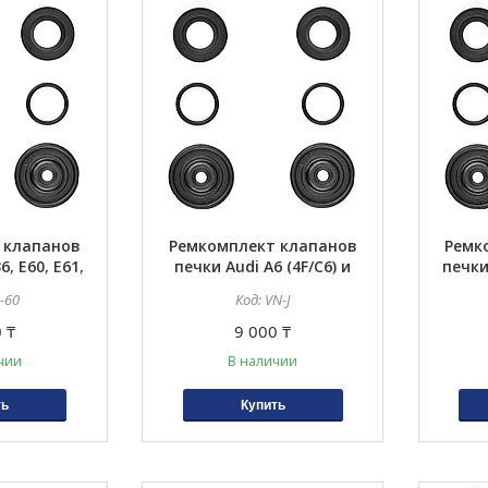
 клапанов
Ремкомплект клапанов
Ремк
, E60, E61,
печки Audi A6 (4F/C6) и
печки
E66, E67, E53
Jaguar S-Type
E63, E
-60
VN-J
 ₸
9 000 ₸
чии
В наличии
ть
Купить