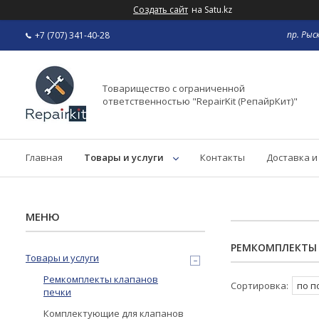
Создать сайт
на Satu.kz
пр. Рыс
+7 (707) 341-40-28
Товарищество с ограниченной
ответственностью "RepairKit (РепайрКит)"
Главная
Товары и услуги
Контакты
Доставка и
РЕМКОМПЛЕКТЫ 
Товары и услуги
Ремкомплекты клапанов
печки
Комплектующие для клапанов