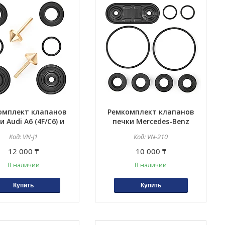
омплект клапанов
Ремкомплект клапанов
и Audi A6 (4F/C6) и
печки Mercedes-Benz
Jaguar S-Type
210, 220, 124
VN-J1
VN-210
12 000 ₸
10 000 ₸
В наличии
В наличии
Купить
Купить