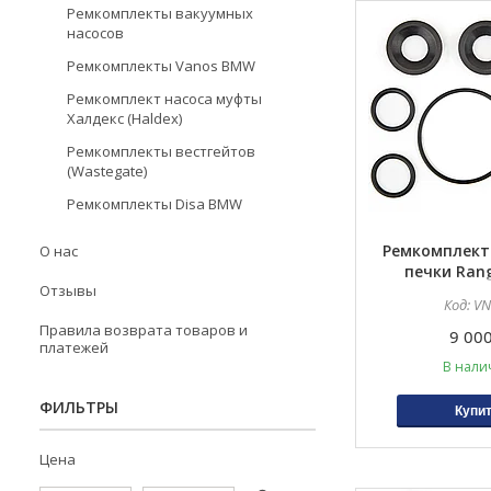
Ремкомплекты вакуумных
насосов
Ремкомплекты Vanos BMW
Ремкомплект насоса муфты
Халдекс (Haldex)
Ремкомплекты вестгейтов
(Wastegate)
Ремкомплекты Disa BMW
Ремкомплект
О нас
печки Rang
Отзывы
VN
Правила возврата товаров и
9 000
платежей
В нали
ФИЛЬТРЫ
Купи
Цена