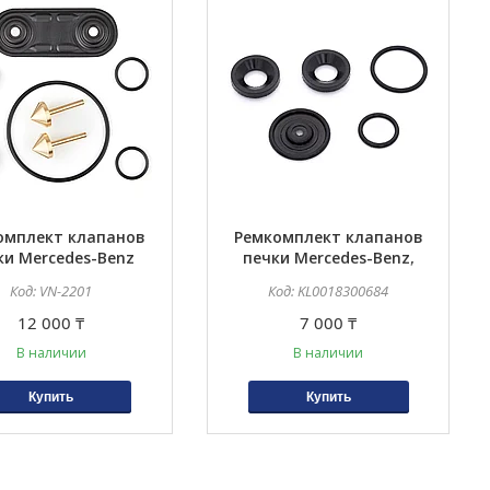
омплект клапанов
Ремкомплект клапанов
ки Mercedes-Benz
печки Mercedes-Benz,
 220, 221, 215, 202,
Range Rover, BMW
VN-2201
KL0018300684
 210, 170, 171, 140
12 000 ₸
7 000 ₸
В наличии
В наличии
Купить
Купить