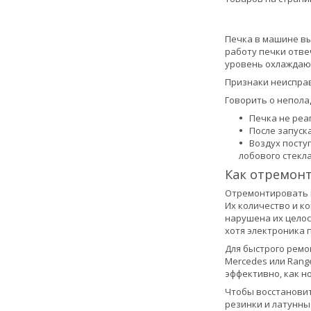
Печка в машине вы
работу печки отве
уровень охлаждающ
Признаки неиспра
Говорить о непола
Печка не реа
После запуск
Воздух посту
лобового стекла
Как отремон
Отремонтировать п
Их количество и к
нарушена их целос
хотя электроника 
Для быстрого ремо
Mercedes или Rang
эффективно, как н
Чтобы восстановит
резинки и латунные