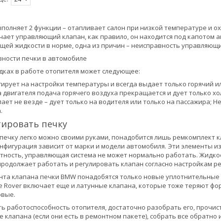
полняет 2 функции – отапливает салон при низкой температуре и охл
чает управляющий клапан, как правило, он находится под капотом а
ей жидкости в норме, одна из причин – неисправность управляющи
вности печки в автомобиле
дках в работе отопителя может следующее:
гирует на настройки температуры и всегда выдает только горячий и
а двигателя подача горячего воздуха прекращается и дует только х
пает не везде – дует только на водителя или только на пассажира; Н
.
тировать печку
ечку легко можно своими руками, понадобится лишь ремкомплект кл
онфигурация зависит от марки и модели автомобиля. Эти элементы и
тность, управляющая система не может нормально работать. Жидкос
продолжает работать и регулировать клапан согласно настройкам р
нта клапана печки BMW понадобятся только новые уплотнительные р
e Rover включает еще и латунные клапана, которые тоже теряют фор
овые.
ь работоспособность отопителя, достаточно разобрать его, прочис
 клапана (если они есть в ремонтном пакете), собрать все обратно 