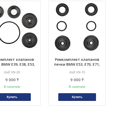
омплект клапанов
Ремкомплект клапанов
 BMW E39, E38, E53,
печки BMW E53, E70, E71,
 E32, E31, E65, E66,
E72, F15, F16, F85, F86
VN-39
VN-70
60, E61, E63, E64
9 000 ₸
9 000 ₸
В наличии
В наличии
Купить
Купить