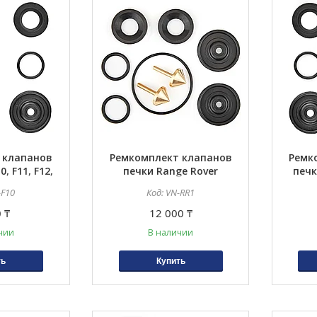
73414028
2
 клапанов
Ремкомплект клапанов
Ремк
, F11, F12,
печки Range Rover
печк
03, F04, F06,
-F10
VN-RR1
 ₸
12 000 ₸
чии
В наличии
ть
Купить