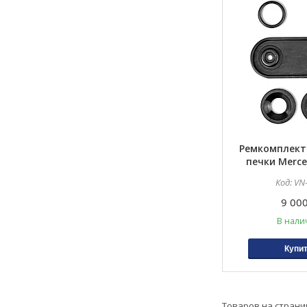
Ремкомплект
печки Merce
R129, 
VN
9 000
В нали
Купи