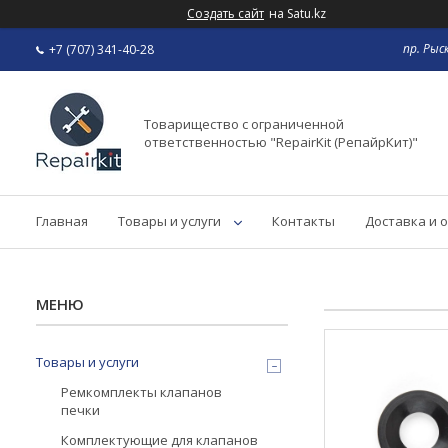
Создать сайт
на Satu.kz
пр. Рыс
+7 (707) 341-40-28
Товарищество с ограниченной
ответственностью "RepairKit (РепайрКит)"
Главная
Товары и услуги
Контакты
Доставка и 
Товары и услуги
Ремкомплекты клапанов
печки
Комплектующие для клапанов