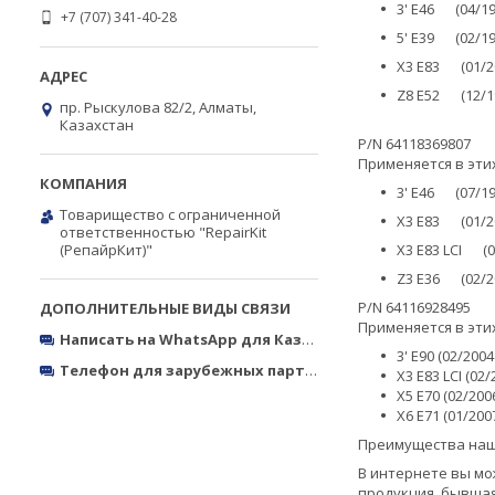
3' E46 (04/19
+7 (707) 341-40-28
5' E39 (02/19
X3 E83 (01/20
Z8 E52 (12/19
пр. Рыскулова 82/2, Алматы,
Казахстан
P/N 64118369807
Применяется в эти
3' E46 (07/19
Товарищество с ограниченной
X3 E83 (01/20
ответственностью "RepairKit
(РепайрКит)"
X3 E83 LCI (0
Z3 E36 (02/20
P/N
64116928495
Применяется в эти
Написать на WhatsApp для Казахстана
https://wa.me/770
3' E90 (02/200
Телефон для зарубежных партнёров
Тел.: +380050327773
X3 E83 LCI (02
X5 E70 (02/200
X6 E71 (01/200
Преимущества наш
В интернете вы мо
продукция, бывшая