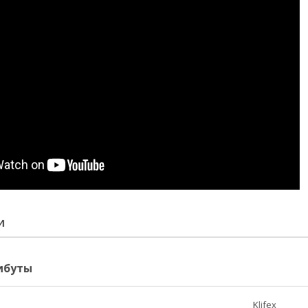
И
ибуты
Klifex