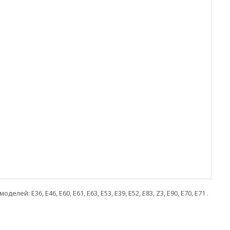
й: E36, E46, E60, E61, E63, E53, E39, E52, E83, Z3,
E90, E70, E71
.