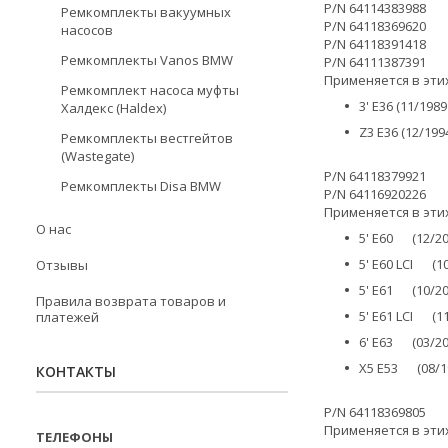
P/N 64114383988
Ремкомплекты вакуумных
P/N 64118369620
насосов
P/N 64118391418
Ремкомплекты Vanos BMW
P/N 64111387391
Применяется в эти
Ремкомплект насоса муфты
3' E36 (11/198
Халдекс (Haldex)
Z3 E36 (12/199
Ремкомплекты вестгейтов
(Wastegate)
P/N 64118379921
Ремкомплекты Disa BMW
P/N 64116920226
Применяется в эти
О нас
5' E60 (12/20
5' E60 LCI (1
Отзывы
5' E61 (10/20
Правила возврата товаров и
5' E61 LCI (1
платежей
6' E63 (03/20
X5 E53 (08/19
КОНТАКТЫ
P/N 64118369805
Применяется в эти