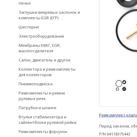
печки
Заглушки вихревых заслонок и
комплекты EGR (ЕГР)
Шестерни
Электрооборудование
Мембраны КВКГ, EGR,
маслоотделителя
Салон, двигатель и другое
Коллектора и ремкомплекты
для коллекторов
Пневмоподвеска
Ремкомплекты и ремни
рулевых реек
Патрубки и шланги
Ремкомплект клап
Втулки стабилизатора и
сайлентблоки рулевой рейки
Перед заказом, об
Ремкомплекты форсунок
P/N 64118375443