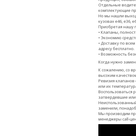
Отдельные водител
комплектующие про
Но мы нашли выход
кузовах е46, е36, е60
Приобретая нашу п
• Клапаны, полнос
• Экономию средст
• Доставку по все
адресу бесплатно.
• Возможность без
Когда нужно замен
К сожалению, со в
высоким качеством
Ревизия клапанов 
или их температур
Воспользоваться р
затвердевшие или
Неиспользованный 
заменили, понадоб
Мы производим про
менеджеры call-це