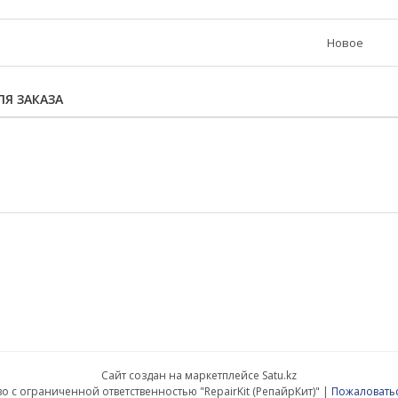
Новое
Я ЗАКАЗА
Сайт создан на маркетплейсе
Satu.kz
Товарищество с ограниченной ответственностью "RepairKit (РепайрКит)" |
Пожаловатьс