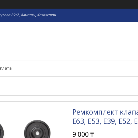
кулова 82/2, Алматы, Казахстан
оплата
Ремкомплект клапа
E63, E53, E39, E52, E
9 000 ₸