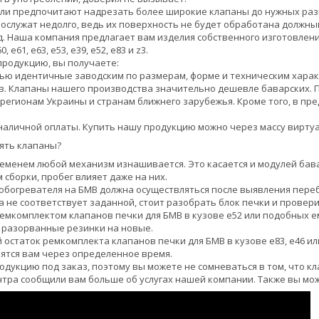
и предпочитают надрезать более широкие клапаны до нужных разме
служат недолго, ведь их поверхность не будет обработана должным
. Наша компания предлагает вам изделия собственного изготовлен
, е61, е63, е53, е39, е52, е83 и z3.
родукцию, вы получаете:
тью идентичные заводским по размерам, форме и техническим хара
в. Клапаны нашего производства значительно дешевле баварских. П
м регионам Украины и странам ближнего зарубежья. Кроме того, в п
наличной оплаты. Купить нашу продукцию можно через массу вирту
ять клапаны?
ременем любой механизм изнашивается. Это касается и модулей бав
 сборки, пробег влияет даже на них.
обогревателя на БМВ должна осуществляться после выявления переб
а не соответствует заданной, стоит разобрать блок печки и провери
емкомплектом клапанов печки для БМВ в кузове е52 или подобных е
 разорванные резинки на новые.
остаток ремкомплекта клапанов печки для БМВ в кузове е83, е46 или
ятся вам через определенное время.
дукцию под заказ, поэтому вы можете не сомневаться в том, что к
нтра сообщили вам больше об услугах нашей компании. Также вы мо