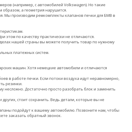
ров (например, с автомобилей Volkswagen). Но такие
 образом, а геометрия нарушится.
ия. Мы производим ремкомплекты клапанов печки для БМВ в
ктеристикам.
ри этом по качеству практически не отличаются.
ределах нашей страны вы можете получить товар по нужному
альных платежных систем.
арских машин. Хотя немецкие автомобили и отличаются
оев в работе печки. Если потоки воздуха идут неравномерно,
ть резинки.
му несложно. Достаточно просто разобрать блок и заменить
 других, стоит сохранить. Ведь детали, которые вы не
лапаны подойдут к вашему автомобилю. Позвоните нам, чтобы
жете заказать обратный звонок.