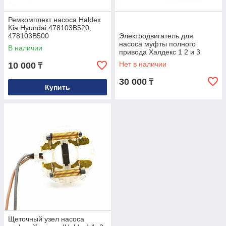
Ремкомплект насоса Haldex
Kia Hyundai 478103B520,
478103B500
Электродвигатель для
насоса муфты полного
В наличии
привода Халдекс 1 2 и 3
поколений 12В
Нет в наличии
10 000
₸
30 000
₸
Купить
Щеточный узел насоса