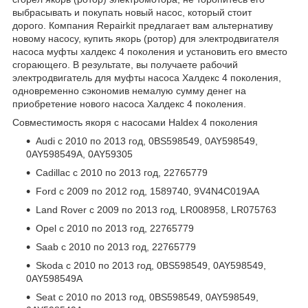
выбрасывать и покупать новый насос, который стоит
дорого. Компания Repairkit предлагает вам альтернативу
новому насосу, купить якорь (ротор) для электродвигателя
насоса муфты халдекс 4 поколения и установить его вместо
сгорающего. В результате, вы получаете рабочий
электродвигатель для муфты насоса Халдекс 4 поколения,
одновременно сэкономив немалую сумму денег на
приобретение нового насоса Халдекс 4 поколения.
Совместимость якоря с насосами Haldex 4 поколения
Audi с 2010 по 2013 год, 0BS598549, 0AY598549,
0AY598549A, 0AY59305
Cadillac с 2010 по 2013 год, 22765779
Ford с 2009 по 2012 год, 1589740, 9V4N4C019AA
Land Rover с 2009 по 2013 год, LR008958, LR075763
Opel с 2010 по 2013 год, 22765779
Saab с 2010 по 2013 год, 22765779
Skoda с 2010 по 2013 год, 0BS598549, 0AY598549,
0AY598549A
Seat с 2010 по 2013 год, 0BS598549, 0AY598549,