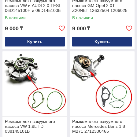
Ремкомплект вакуумного
Ремкомплект вакуумного
насоса VW и AUDI 2.0 TFSI
насоса GM Opel 2.0T
06D145100H и 06D145100E
Z20NET 12632504 1206025
В наличии
В наличии
9 000
9 000
₸
₸
Купить
Купить
Ремкомплект вакуумного
Ремкомплект вакуумного
насоса VW 1.9L TDI
насоса Mercedes Benz 1.8
038145101B
M271 2712300465