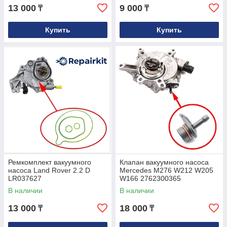
13 000
9 000
₸
₸
Купить
Купить
Ремкомплект вакуумного
Клапан вакуумного насоса
насоса Land Rover 2.2 D
Mercedes M276 W212 W205
LR037627
W166 2762300365
2762300265
В наличии
В наличии
13 000
18 000
₸
₸