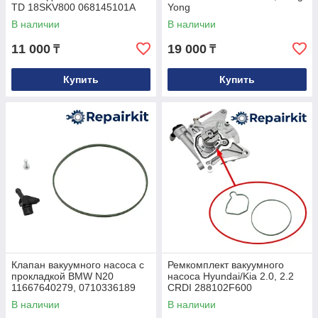
TD 18SKV800 068145101A
Yong
В наличии
В наличии
11 000
19 000
₸
₸
Купить
Купить
Клапан вакуумного насоса с
Ремкомплект вакуумного
прокладкой BMW N20
насоса Hyundai/Kia 2.0, 2.2
11667640279, 0710336189
CRDI 288102F600
В наличии
В наличии