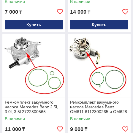
В наличии
В наличии
7 000
14 000
₸
₸
Купить
Купить
Ремкомплект вакуумного
Ремкомплект вакуумного
насоса Mercedes Benz 2.5l,
насоса Mercedes Benz
3.0l, 3.5l 2722300565
OM611 6112300265 и OM628
LA1231078
6282300065
В наличии
В наличии
11 000
9 000
₸
₸