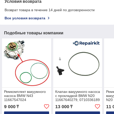
Условия возврата
Возврат товара в течение 14 дней по договоренности
Все условия возврата
Подобные товары компании
Ремкомплект вакуумного
Клапан вакуумного насоса
Ремк
насоса BMW N43
с прокладкой BMW N20
вак
11667547024
11667640279, 0710336189
N20
9 000
13 000
11 
₸
₸