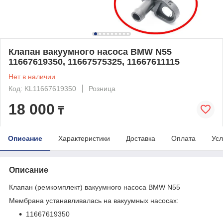
Клапан вакуумного насоса BMW N55
11667619350, 11667575325, 11667611115
Нет в наличии
Код: KL11667619350
Розница
18 000
₸
Описание
Характеристики
Доставка
Оплата
Усл
Описание
Клапан (ремкомплект) вакуумного насоса BMW N55
Мембрана устанавливалась на вакуумных насосах:
11667619350