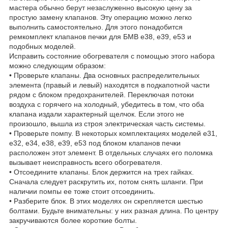
мастера обычно берут незаслуженно высокую цену за
простую замену клапанов. Эту операцию можно легко
выполнить самостоятельно. Для этого понадобится
ремкомплект клапанов печки для БМВ е38, e39, e53 и
подобных моделей.
Исправить состояние обогревателя с помощью этого набора
можно следующим образом:
• Проверьте клапаны. Два основных распределительных
элемента (правый и левый) находятся в подкапотной части
рядом с блоком предохранителей. Переключая потоки
воздуха с горячего на холодный, убедитесь в том, что оба
клапана издали характерный щелчок. Если этого не
произошло, вышла из строя электрическая часть системы.
• Проверьте помпу. В некоторых комплектациях моделей e31,
e32, e34, e38, e39, e53 под блоком клапанов печки
расположен этот элемент. В отдельных случаях его поломка
вызывает неисправность всего обогревателя.
• Отсоедините клапаны. Блок держится на трех гайках.
Сначала следует раскрутить их, потом снять шланги. При
наличии помпы ее тоже стоит отсоединить.
• Разберите блок. В этих моделях он скрепляется шестью
болтами. Будьте внимательны: у них разная длина. По центру
закручиваются более короткие болты.