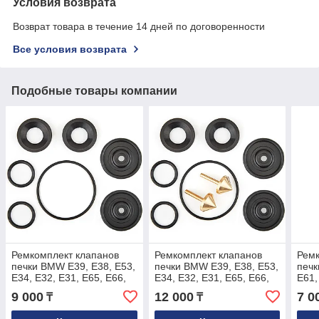
Условия возврата
Возврат товара в течение 14 дней по договоренности
Все условия возврата
Подобные товары компании
Ремкомплект клапанов
Ремкомплект клапанов
Ремк
печки BMW E39, E38, E53,
печки BMW E39, E38, E53,
печк
E34, E32, E31, E65, E66,
E34, E32, E31, E65, E66,
E61,
E60, E61, E63, E64
E60, E61, E63, E64
E83,
9 000
12 000
7 0
₸
₸