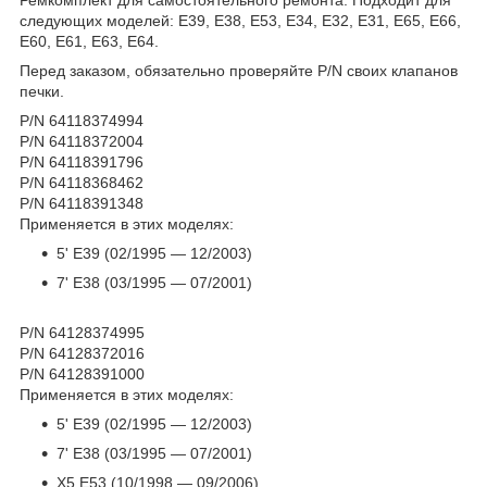
следующих моделей: E39, E38, E53, E34, E32, E31, E65, E66,
E60, E61, E63, E64.
Перед заказом, обязательно проверяйте P/N своих клапанов
печки.
P/N 64118374994
P/N 64118372004
P/N 64118391796
P/N 64118368462
P/N 64118391348
Применяется в этих моделях:
5' E39 (02/1995 — 12/2003)
7' E38 (03/1995 — 07/2001)
P/N 64128374995
P/N 64128372016
P/N 64128391000
Применяется в этих моделях:
5' E39 (02/1995 — 12/2003)
7' E38 (03/1995 — 07/2001)
X5 E53 (10/1998 — 09/2006)