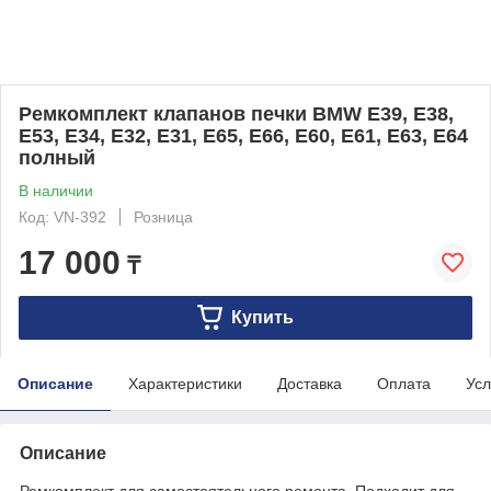
Ремкомплект клапанов печки BMW E39, E38,
E53, E34, E32, E31, E65, E66, E60, E61, E63, E64
полный
В наличии
Код: VN-392
Розница
17 000
₸
Купить
Описание
Характеристики
Доставка
Оплата
Усл
Описание
Ремкомплект для самостоятельного ремонта. Подходит для