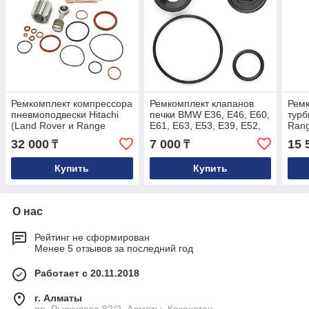
Ремкомплект компрессора
Ремкомплект клапанов
Ремк
пневмоподвески Hitachi
печки BMW E36, E46, E60,
турб
(Land Rover и Range
E61, E63, E53, E39, E52,
Rang
Rover)
E83, Z3, E90, E70, E71
530
32 000
7 000
15 
₸
₸
Купить
Купить
О нас
Рейтинг не сформирован
Менее 5 отзывов за последний год
Работает с 20.11.2018
г. Алматы