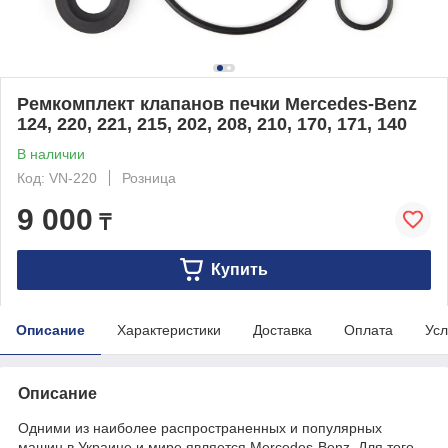
Ремкомплект клапанов печки Mercedes-Benz
124, 220, 221, 215, 202, 208, 210, 170, 171, 140
В наличии
Код: VN-220
Розница
9 000
₸
Купить
Описание
Характеристики
Доставка
Оплата
Усл
Описание
Одними из наиболее распространенных и популярных
машин в Украине и мире является Mercedes-Benz. Для того,