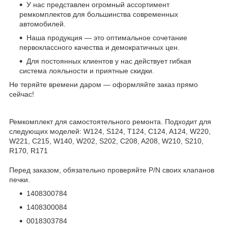
У нас представлен огромный ассортимент
ремкомплектов для большинства современных
автомобилей.
Наша продукция — это оптимальное сочетание
первоклассного качества и демократичных цен.
Для постоянных клиентов у нас действует гибкая
система лояльности и приятные скидки.
Не теряйте времени даром — оформляйте заказ прямо
сейчас!
Ремкомплект для самостоятельного ремонта. Подходит для
следующих моделей: W124, S124, T124, C124, A124, W220,
W221, C215, W140, W202, S202, C208, A208, W210, S210,
R170, R171
Перед заказом, обязательно проверяйте P/N своих клапанов
печки.
1408300784
1408300084
0018303784