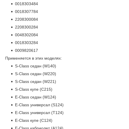
0018303484
0018307784
2208300084
2208300284
0048302084
0018303284
0009820617
Применяется в этих моделях:
S-Class седан (W140)
S-Class седан (W220)
S-Class седан (W221)
S-Class купе (C215)
E-Class седан (W124)
E-Class универсал (S124)
E-Class универсал (T124)
E-Class купе (C124)
E-Class кабриолет (A124)