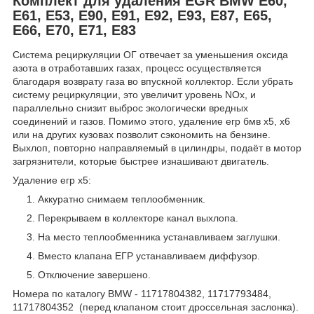
Комплект для удаления EGR BMW E60,
E61, E53, E90, E91, E92, E93, E87, E65,
E66, E70, E71, E83
Система рециркуляции ОГ отвечает за уменьшения оксида
азота в отработавших газах, процесс осуществляется
благодаря возврату газа во впускной коллектор. Если убрать
систему рециркуляции, это увеличит уровень NOx, и
параллельно снизит выброс экологически вредных
соединений и газов. Помимо этого, удаление егр бмв х5, х6
или на других кузовах позволит сэкономить на бензине.
Выхлоп, повторно направляемый в цилиндры, подаёт в мотор
загрязнители, которые быстрее изнашивают двигатель.
Удаление егр х5:
Аккуратно снимаем теплообменник.
Перекрываем в коллекторе канал выхлопа.
На место теплообменника устанавливаем заглушки.
Вместо клапана ЕГР устанавливаем диффузор.
Отключение завершено.
Номера по каталогу BMW - 11717804382, 11717793484,
11717804352 (перед клапаном стоит дроссельная заслонка).