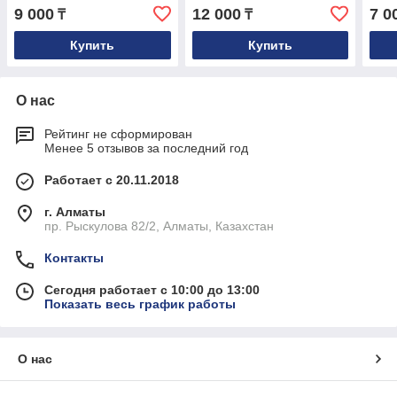
E60, E61, E63, E64
E60, E61, E63, E64
E83,
9 000
12 000
7 0
₸
₸
Купить
Купить
О нас
Рейтинг не сформирован
Менее 5 отзывов за последний год
Работает с 20.11.2018
г. Алматы
пр. Рыскулова 82/2, Алматы, Казахстан
Контакты
Сегодня работает с 10:00 до 13:00
Показать весь график работы
О нас