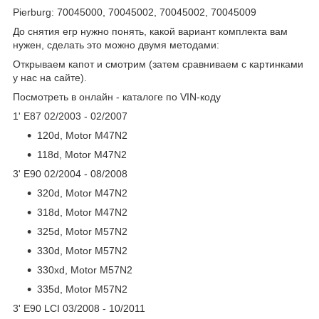
Pierburg: 70045000, 70045002, 70045002, 70045009
До снятия егр нужно понять, какой вариант комплекта вам
нужен, сделать это можно двумя методами:
Открываем капот и смотрим (затем сравниваем с картинками
у нас на сайте).
Посмотреть в онлайн - каталоге по VIN-коду
1' E87 02/2003 - 02/2007
120d, Motor M47N2
118d, Motor M47N2
3' E90 02/2004 - 08/2008
320d, Motor M47N2
318d, Motor M47N2
325d, Motor M57N2
330d, Motor M57N2
330xd, Motor M57N2
335d, Motor M57N2
3' E90 LCI 03/2008 - 10/2011