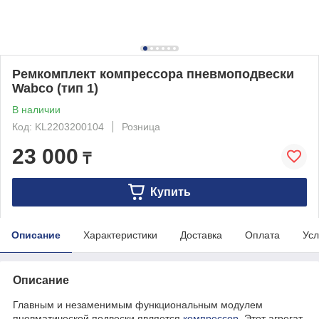
Ремкомплект компрессора пневмоподвески
Wabco (тип 1)
В наличии
Код: KL2203200104
Розница
23 000
₸
Купить
Описание
Характеристики
Доставка
Оплата
Усл
Описание
Главным и незаменимым функциональным модулем
пневматической подвески является
компрессор
. Этот агрегат