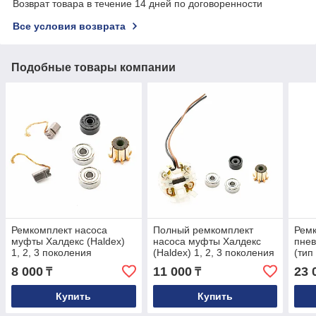
Возврат товара в течение 14 дней по договоренности
Все условия возврата
Подобные товары компании
Ремкомплект насоса
Полный ремкомплект
Ремк
муфты Халдекс (Haldex)
насоса муфты Халдекс
пне
1, 2, 3 поколения
(Haldex) 1, 2, 3 поколения
(тип
8 000
11 000
23 
₸
₸
Купить
Купить