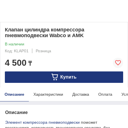
Клапан цилиндра компрессора
пневмоподвески Wabco и AMK
В наличии
Код: KLAP01
Розница
4 500
₸
Купить
Описание
Характеристики
Доставка
Оплата
Усл
Описание
Элемент компрессора пневмоподвески
поможет
восстановить исправность транспортного средства, без