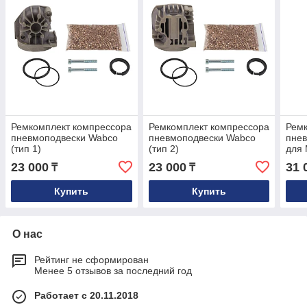
Ремкомплект компрессора
Ремкомплект компрессора
Ремк
пневмоподвески Wabco
пневмоподвески Wabco
пне
(тип 1)
(тип 2)
для 
W213
23 000
23 000
31 
₸
₸
Купить
Купить
О нас
Рейтинг не сформирован
Менее 5 отзывов за последний год
Работает с 20.11.2018