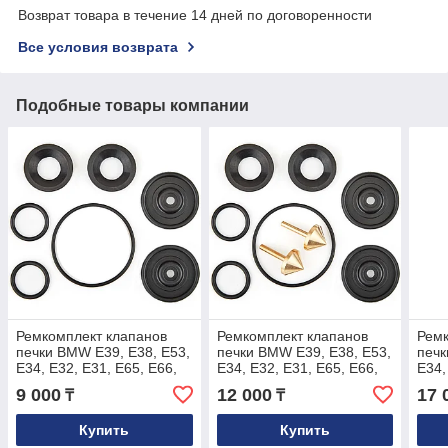
Возврат товара в течение 14 дней по договоренности
Все условия возврата
Подобные товары компании
Ремкомплект клапанов
Ремкомплект клапанов
Ремк
печки BMW E39, E38, E53,
печки BMW E39, E38, E53,
печк
E34, E32, E31, E65, E66,
E34, E32, E31, E65, E66,
E34,
E60, E61, E63, E64
E60, E61, E63, E64
E60,
9 000
12 000
17 
₸
₸
пол
Купить
Купить