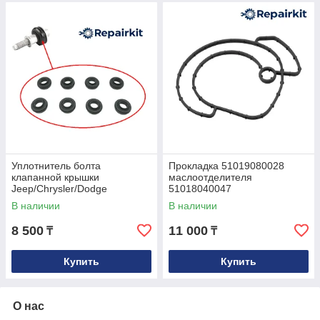
Уплотнитель болта
Прокладка 51019080028
клапанной крышки
маслоотделителя
Jeep/Chrysler/Dodge
51018040047
04884763AA
В наличии
В наличии
8 500
11 000
₸
₸
Купить
Купить
О нас