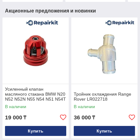
Акционные предложения и новинки
Усиленный клапан
масляного стакана BMW N20
Тройник охлаждения Range
N52 N52N N55 N54 N51 N54T
Rover LR022718
S55 N26 N53 OEM
В наличии
В наличии
11428683206
19 000
36 000
₸
₸
Купить
Купить