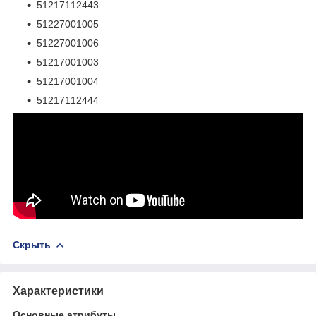
51217112443
51227001005
51227001006
51217001003
51217001004
51217112444
Скрыть
Характеристики
Основные атрибуты