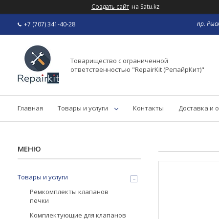
Создать сайт
на Satu.kz
пр. Рыс
+7 (707) 341-40-28
Товарищество с ограниченной
ответственностью "RepairKit (РепайрКит)"
Главная
Товары и услуги
Контакты
Доставка и 
Товары и услуги
Ремкомплекты клапанов
печки
Комплектующие для клапанов