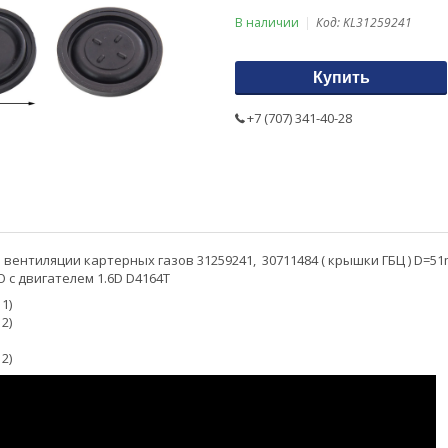
В наличии
Код:
KL31259241
Купить
+7 (707) 341-40-28
вентиляции картерных газов 31259241,
30711484
( крышки ГБЦ ) D=5
 с двигателем 1.6D D4164T
11)
12)
12)