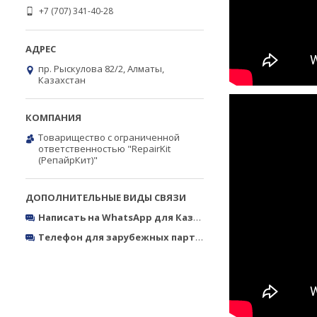
+7 (707) 341-40-28
пр. Рыскулова 82/2, Алматы,
Казахстан
Товарищество с ограниченной
ответственностью "RepairKit
(РепайрКит)"
Написать на WhatsApp для Казахстана
https://wa.me/770
Телефон для зарубежных партнёров
Тел.: +380050327773