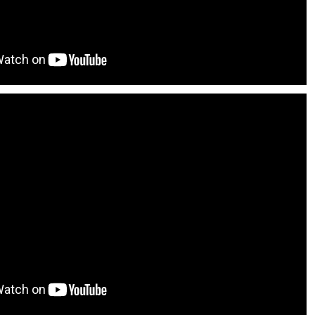
73414028
2