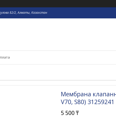
кулова 82/2, Алматы, Казахстан
оплата
Мембрана клапанно
V70, S80) 31259241
5 500 ₸