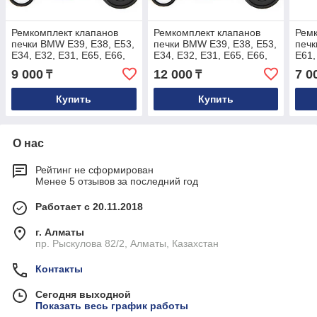
Ремкомплект клапанов
Ремкомплект клапанов
Ремк
печки BMW E39, E38, E53,
печки BMW E39, E38, E53,
печк
E34, E32, E31, E65, E66,
E34, E32, E31, E65, E66,
E61,
E60, E61, E63, E64
E60, E61, E63, E64
E83,
9 000
12 000
7 0
₸
₸
Купить
Купить
О нас
Рейтинг не сформирован
Менее 5 отзывов за последний год
Работает с 20.11.2018
г. Алматы
пр. Рыскулова 82/2, Алматы, Казахстан
Контакты
Сегодня выходной
Показать весь график работы