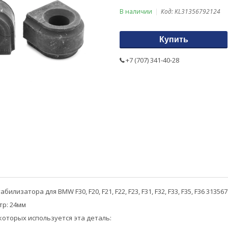
В наличии
Код:
KL31356792124
Купить
+7 (707) 341-40-28
илизатора для BMW F30, F20, F21, F22, F23, F31, F32, F33, F35, F36 313567
р: 24мм
которых используется эта деталь: