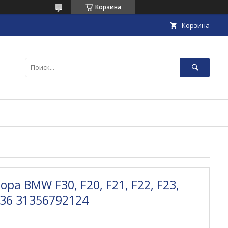
Корзина
Корзина
ра BMW F30, F20, F21, F22, F23,
 F36 31356792124