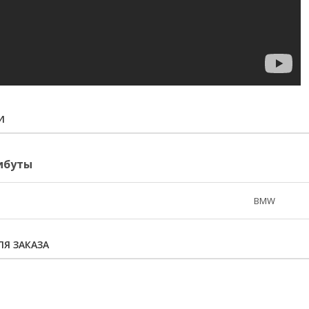
И
ибуты
BMW
73414028
2
Я ЗАКАЗА