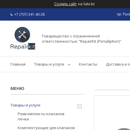
Создать сайт
на Satu.kz
пр. Рыс
+7 (707) 341-40-28
Товарищество с ограниченной
ответственностью "RepairKit (РепайрКит)"
Главная
Товары и услуги
Контакты
Доставка и 
Товары и услуги
Ремкомплекты клапанов
печки
Комплектующие для клапанов