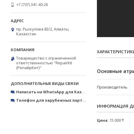
+7 (707) 341-40-28
пр. Рыскулова 82/2, Алматы,
Казахстан
ХАРАКТЕРИСТИК
Товарищество с ограниченной
ответственностью "RepairKit
(РепайрКит)"
Основные атр
Производитель
Написать на WhatsApp для Казахстана
https://wa.me/770
Телефон для зарубежных партнёров
Тел.: +380050327773
ИНФОРМАЦИЯ ДЛ
Цена:
15 000 ₸