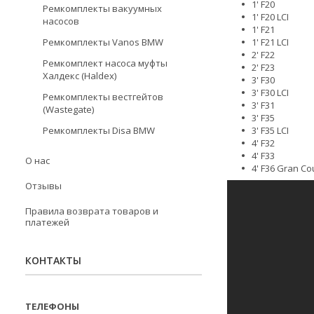
1' F20
Ремкомплекты вакуумных
1' F20 LCI
насосов
1' F21
Ремкомплекты Vanos BMW
1' F21 LCI
2' F22
Ремкомплект насоса муфты
2' F23
Халдекс (Haldex)
3' F30
3' F30 LCI
Ремкомплекты вестгейтов
3' F31
(Wastegate)
3' F35
Ремкомплекты Disa BMW
3' F35 LCI
4' F32
4' F33
О нас
4' F36 Gran C
Отзывы
Правила возврата товаров и
платежей
КОНТАКТЫ