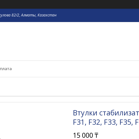
кулова 82/2, Алматы, Казахстан
оплата
Втулки стабилизато
F31, F32, F33, F35,
15 000 ₸