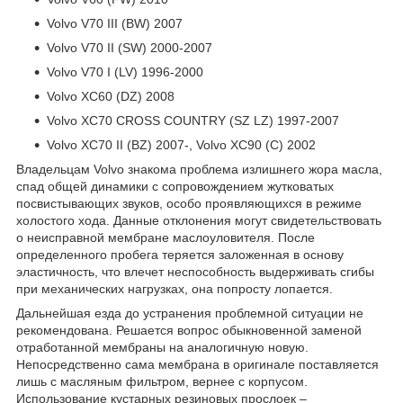
Volvo V70 III (BW) 2007
Volvo V70 II (SW) 2000-2007
Volvo V70 I (LV) 1996-2000
Volvo XC60 (DZ) 2008
Volvo XC70 CROSS COUNTRY (SZ LZ) 1997-2007
Volvo XC70 II (BZ) 2007-, Volvo XC90 (C) 2002
Владельцам Volvo знакома проблема излишнего жора масла,
спад общей динамики с сопровождением жутковатых
посвистывающих звуков, особо проявляющихся в режиме
холостого хода. Данные отклонения могут свидетельствовать
о неисправной мембране маслоуловителя. После
определенного пробега теряется заложенная в основу
эластичность, что влечет неспособность выдерживать сгибы
при механических нагрузках, она попросту лопается.
Дальнейшая езда до устранения проблемной ситуации не
рекомендована. Решается вопрос обыкновенной заменой
отработанной мембраны на аналогичную новую.
Непосредственно сама мембрана в оригинале поставляется
лишь с масляным фильтром, вернее с корпусом.
Использование кустарных резиновых прослоек –