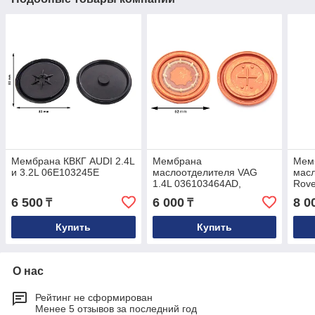
Мембрана КВКГ AUDI 2.4L
Мембрана
Мем
и 3.2L 06E103245E
маслоотделителя VAG
масл
1.4L 036103464AD,
Rove
036103464AH,
AJ2
6 500
6 000
8 0
₸
₸
036103464AK
Купить
Купить
О нас
Рейтинг не сформирован
Менее 5 отзывов за последний год