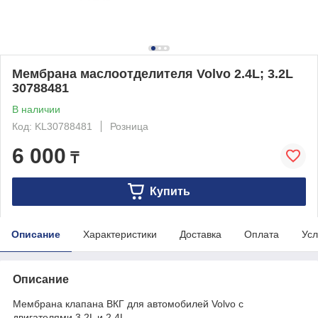
Мембрана маслоотделителя Volvo 2.4L; 3.2L
30788481
В наличии
Код: KL30788481
Розница
6 000
₸
Купить
Описание
Характеристики
Доставка
Оплата
Усл
Описание
Мембрана клапана ВКГ для автомобилей Volvo c
двигателями 3.2L и 2.4L.