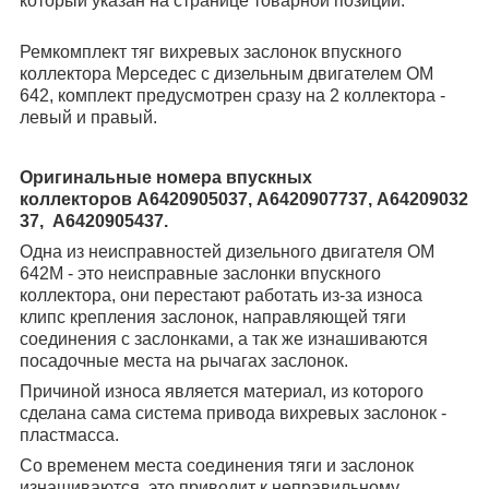
который указан на странице товарной позиции.
Ремкомплект тяг вихревых заслонок впускного
коллектора Мерседес с дизельным двигателем OM
642, комплект предусмотрен сразу на 2 коллектора -
левый и правый.
Оригинальные номера впускных
коллекторов A6420905037, A6420907737, A64209032
37, A6420905437.
Одна из неисправностей дизельного двигателя ОМ
642M - это неисправные заслонки впускного
коллектора, они перестают работать из-за износа
клипс крепления заслонок, направляющей тяги
соединения с заслонками, а так же изнашиваются
посадочные места на рычагах заслонок.
Причиной износа является материал, из которого
сделана сама система привода вихревых заслонок -
пластмасса.
Со временем места соединения тяги и заслонок
изнашиваются, это приводит к неправильному