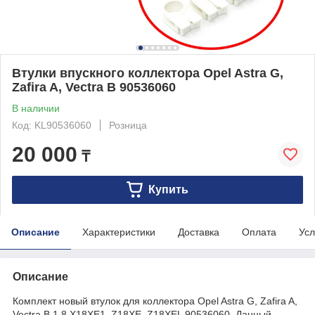
Втулки впускного коллектора Opel Astra G,
Zafira A, Vectra B 90536060
В наличии
Код: KL90536060
Розница
20 000
₸
Купить
Описание
Характеристики
Доставка
Оплата
Усл
Описание
Комплект новый втулок для коллектора Opel Astra G, Zafira A,
Vectra B 1,8 X18XE1, Z18XE, Z18XEL 90536060. Данный