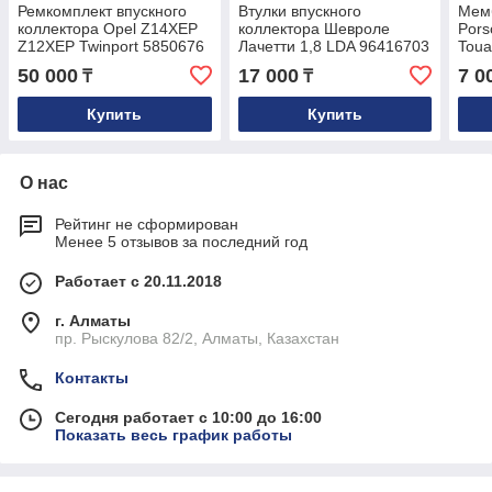
Ремкомплект впускного
Втулки впускного
Мем
коллектора Opel Z14XEP
коллектора Шевроле
Pors
Z12XEP Twinport 5850676
Лачетти 1,8 LDA 96416703
Toua
955
50 000
17 000
7 0
₸
₸
Купить
Купить
О нас
Рейтинг не сформирован
Менее 5 отзывов за последний год
Работает с 20.11.2018
г. Алматы
пр. Рыскулова 82/2, Алматы, Казахстан
Контакты
Сегодня работает с 10:00 до 16:00
Показать весь график работы