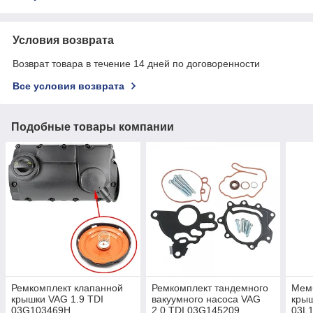
Условия возврата
Возврат товара в течение 14 дней по договоренности
Все условия возврата
Подобные товары компании
Ремкомплект клапанной
Ремкомплект тандемного
Мем
крышки VAG 1.9 TDI
вакуумного насоса VAG
крыш
03G103469H,
2.0 TDI 03G145209
03L