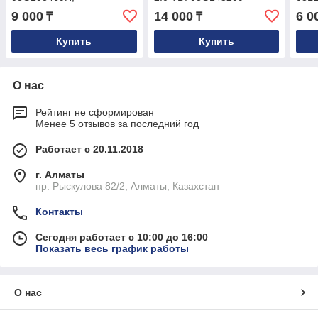
03G103475F
03G145215
03L
9 000
14 000
6 0
₸
₸
Купить
Купить
О нас
Рейтинг не сформирован
Менее 5 отзывов за последний год
Работает с 20.11.2018
г. Алматы
пр. Рыскулова 82/2, Алматы, Казахстан
Контакты
Сегодня работает с 10:00 до 16:00
Показать весь график работы
О нас