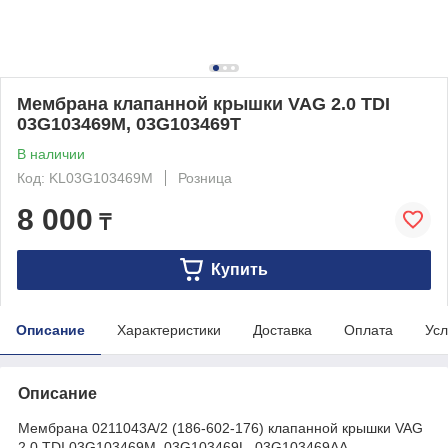
Мембрана клапанной крышки VAG 2.0 TDI
03G103469M, 03G103469T
В наличии
Код: KL03G103469M
Розница
8 000
₸
Купить
Описание
Характеристики
Доставка
Оплата
Усл
Описание
Мембрана 0211043A/2 (186-602-176) клапанной крышки VAG
2.0 TDI 03G103469M, 03G103469L, 03G103469AA,