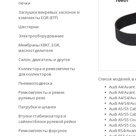
печки
Заглушки вихревых заслонок и
комплекты EGR (ЕГР)
Шестерни
Электрооборудование
Мембраны КВКГ, EGR,
маслоотделителя
Салон, двигатель и другое
Коллектора и ремкомплекты
для коллекторов
Список моделей, в 
Пневмоподвеска
Audi A4/Avant
Ремкомплекты и ремни
Audi A4/Avant
рулевых реек
Audi A4/S4/Av
Audi A4/S4/Av
Патрубки и шланги
Audi A5/S5 Cab
Audi A5/S5 Cab
Втулки стабилизатора и
Audi A5/S5 Co
сайлентблоки рулевой рейки
Audi A5/S5 Co
Ремкомплекты форсунок
Audi RS4/Avant