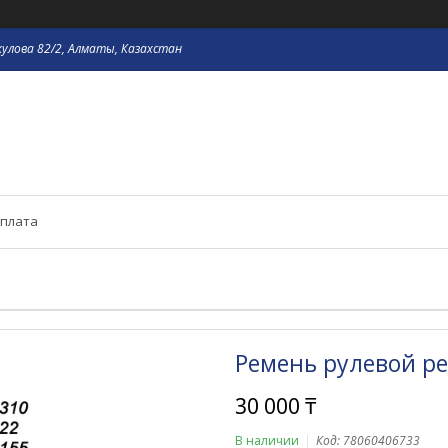
кулова 82/2, Алматы, Казахстан
оплата
Ремень рулевой рей
30 000 ₸
В наличии
Код:
78060406733