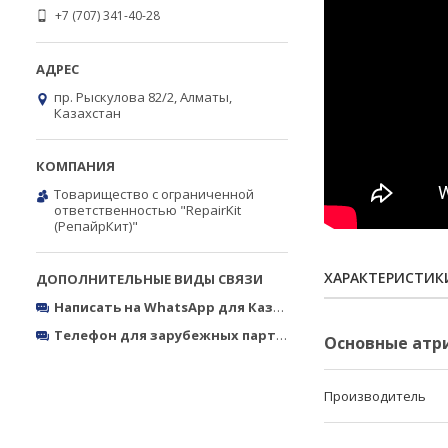
+7 (707) 341-40-28
пр. Рыскулова 82/2, Алматы,
Казахстан
Товарищество с ограниченной
ответственностью "RepairKit
(РепайрКит)"
ХАРАКТЕРИСТИК
Написать на WhatsApp для Казахстана
https://wa.me/770
Телефон для зарубежных партнёров
Тел.: +380050327773
Основные атр
Производитель