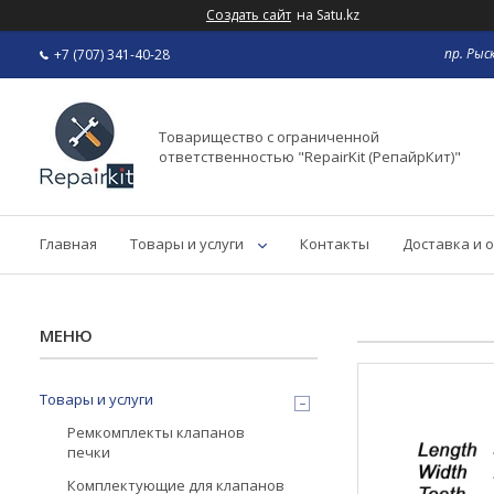
Создать сайт
на Satu.kz
пр. Рыс
+7 (707) 341-40-28
Товарищество с ограниченной
ответственностью "RepairKit (РепайрКит)"
Главная
Товары и услуги
Контакты
Доставка и 
Товары и услуги
Ремкомплекты клапанов
печки
Комплектующие для клапанов