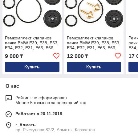
Ремкомплект клапанов
Ремкомплект клапанов
Ремк
печки BMW E39, E38, E53,
печки BMW E39, E38, E53,
печк
E34, E32, E31, E65, E66,
E34, E32, E31, E65, E66,
E34,
E60, E61, E63, E64
E60, E61, E63, E64
E60,
9 000
12 000
17 
₸
₸
пол
Купить
Купить
О нас
Рейтинг не сформирован
Менее 5 отзывов за последний год
Работает с 20.11.2018
г. Алматы
пр. Рыскулова 82/2, Алматы, Казахстан