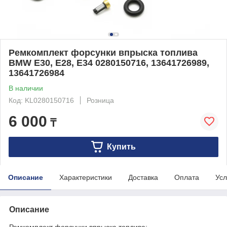
Ремкомплект форсунки впрыска топлива
BMW E30, E28, E34 0280150716, 13641726989,
13641726984
В наличии
Код: KL0280150716
Розница
6 000
₸
Купить
Описание
Характеристики
Доставка
Оплата
Усл
Описание
Ремкомплект форсунки впрыска топлива: