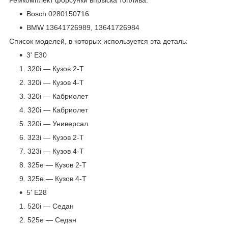
Bosch 0280150716
BMW 13641726989, 13641726984
Список моделей, в которых используется эта деталь:
3' E30
320i — Кузов 2-T
320i — Кузов 4-T
320i — Кабриолет
320i — Кабриолет
320i — Универсал
323i — Кузов 2-T
323i — Кузов 4-T
325e — Кузов 2-T
325e — Кузов 4-T
5' E28
520i — Седан
525e — Седан