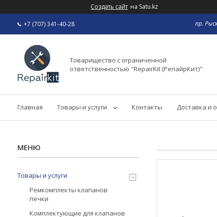
Создать сайт
на Satu.kz
пр. Рыс
+7 (707) 341-40-28
Товарищество с ограниченной
ответственностью "RepairKit (РепайрКит)"
Главная
Товары и услуги
Контакты
Доставка и 
Товары и услуги
Ремкомплекты клапанов
печки
Комплектующие для клапанов