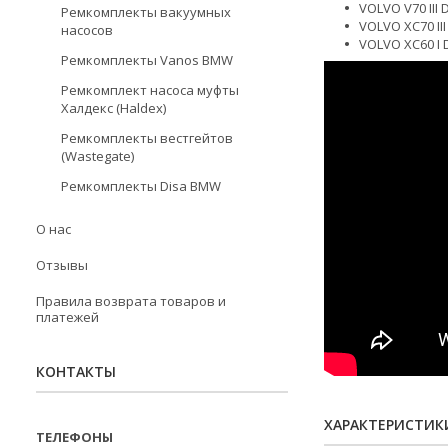
VOLVO V70 III 
Ремкомплекты вакуумных
VOLVO XC70 III
насосов
VOLVO XC60 I D
Ремкомплекты Vanos BMW
Ремкомплект насоса муфты
Халдекс (Haldex)
Ремкомплекты вестгейтов
(Wastegate)
Ремкомплекты Disa BMW
О нас
Отзывы
Правила возврата товаров и
платежей
КОНТАКТЫ
ХАРАКТЕРИСТИК