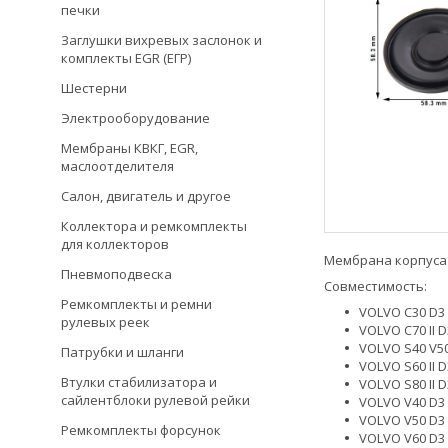
печки
Заглушки вихревых заслонок и
комплекты EGR (ЕГР)
Шестерни
Электрооборудование
Мембраны КВКГ, EGR,
маслоотделителя
Салон, двигатель и другое
Коллектора и ремкомплекты
для коллекторов
Мембрана корпуса м
Пневмоподвеска
Совместимость:
Ремкомплекты и ремни
VOLVO C30 D3 
рулевых реек
VOLVO C70 II D
VOLVO S40 V50 
Патрубки и шланги
VOLVO S60 II D
Втулки стабилизатора и
VOLVO S80 II D
сайлентблоки рулевой рейки
VOLVO V40 D3 
VOLVO V50 D3 
Ремкомплекты форсунок
VOLVO V60 D3 