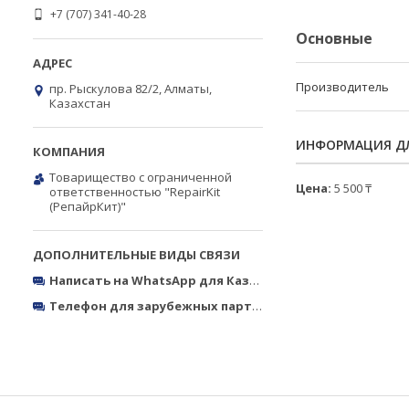
+7 (707) 341-40-28
Основные
Производитель
пр. Рыскулова 82/2, Алматы,
Казахстан
ИНФОРМАЦИЯ ДЛ
Товарищество с ограниченной
Цена:
5 500 ₸
ответственностью "RepairKit
(РепайрКит)"
Написать на WhatsApp для Казахстана
https://wa.me/770
Телефон для зарубежных партнёров
Тел.: +380050327773