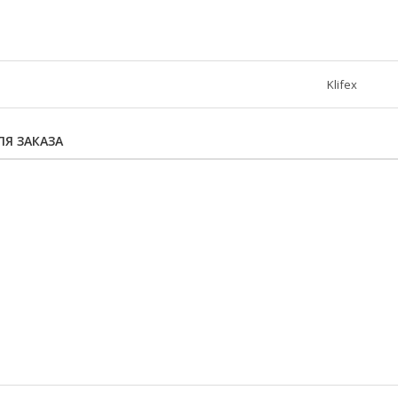
Klifex
Я ЗАКАЗА
73414028
2