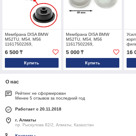
Мембрана DISA BMW
Мембрана DISA BMW
Усил
M52TU, M54, M56
M52TU, M54, M56
корп
11617502269,
11617502269,
фил
11611440049
11611440049
M50
6 500
5 000
16 
₸
₸
M52
Купить
Купить
О нас
Рейтинг не сформирован
Менее 5 отзывов за последний год
Работает с 20.11.2018
г. Алматы
пр. Рыскулова 82/2, Алматы, Казахстан
Контакты