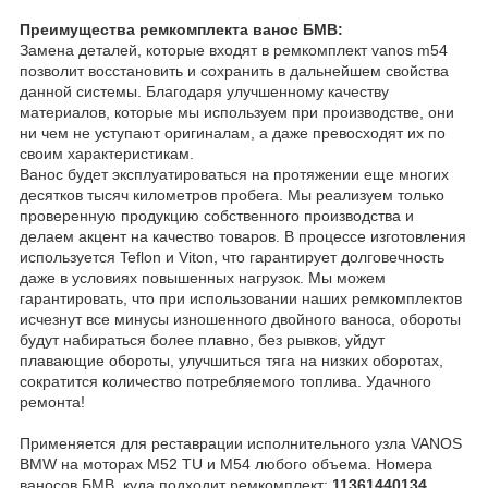
Преимущества ремкомплекта ванос БМВ:
Замена деталей, которые входят в ремкомплект vanos m54
позволит восстановить и сохранить в дальнейшем свойства
данной системы. Благодаря улучшенному качеству
материалов, которые мы используем при производстве, они
ни чем не уступают оригиналам, а даже превосходят их по
своим характеристикам.
Ванос будет эксплуатироваться на протяжении еще многих
десятков тысяч километров пробега. Мы реализуем только
проверенную продукцию собственного производства и
делаем акцент на качество товаров. В процессе изготовления
используется Teflon и Viton, что гарантирует долговечность
даже в условиях повышенных нагрузок. Мы можем
гарантировать, что при использовании наших ремкомплектов
исчезнут все минусы изношенного двойного ваноса, обороты
будут набираться более плавно, без рывков, уйдут
плавающие обороты, улучшиться тяга на низких оборотах,
сократится количество потребляемого топлива. Удачного
ремонта!
Применяется для реставрации исполнительного узла VANOS
BMW на моторах М52 TU и М54 любого объема. Номера
ваносов БМВ, куда подходит ремкомплект:
11361440134,