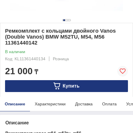
Ремкомплект с кольцами двойного Vanos
(Double Vanos) BMW M52TU, M54, M56
11361440142
В наличии
Код: KL11361440134
Розница
21 000
₸
Купить
Описание
Характеристики
Доставка
Оплата
Усл
Описание
Ремкомплект vanos m54, m52tu, m56