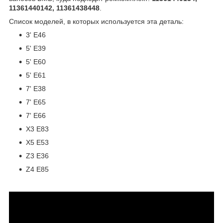
11361440142, 11361438448
.
Список моделей, в которых используется эта деталь:
3' E46
5' E39
5' E60
5' E61
7' E38
7' E65
7' E66
X3 E83
X5 E53
Z3 E36
Z4 E85