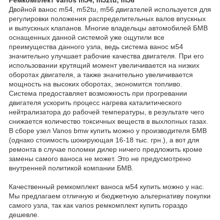
Двойной ванос m54, m52tu, m56 двигателей используется для
регулировки положения распределительных валов впускных
и выпускных клапанов. Многие владельцы автомобилей БМВ
оснащенных данной системой уже ощутили все
преимущества данного узла, ведь система ванос м54
значительно улучшает рабочие качества двигателя. При его
использовании крутящий момент увеличивается на низких
оборотах двигателя, а также значительно увеличивается
мощность на высоких оборотах, экономится топливо.
Система предоставляет возможность при прогревании
двигателя ускорить процесс нагрева каталитического
нейтрализатора до рабочей температуры, в результате чего
снижается количество токсичных веществ в выхлопных газах.
В сборе узел Vanos bmw купить можно у производителя БМВ
(однако стоимость шокирующая 16-18 тыс. грн.), а вот для
ремонта в случае поломки дилер ничего предложить кроме
замены самого ваноса не может. Это не предусмотрено
внутренней политикой компании БМВ.
Качественный ремкомплект ваноса м54 купить можно у нас.
Мы предлагаем отличную и бюджетную альтернативу покупки
самого узла, так как vanos ремкомплект купить гораздо
дешевле.