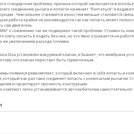
 это стандартная проблема, причина которой заключается в исполь
всего соединение рычага и лопасти начинает "болтаться" и издавать
рукции . Чем сильнее становится износ,тем меньше становится связь
шая работа крайне не рекомендуется,так как лопасть может полнос
ь сам двигатель.
MW" к сожалению так же подвержен такой проблеме. Стоимость нового
о снять лопасть и ездить без нее, но это явно отражается на работ
о же увеличением расхода топлива.
лока Disa установлен вакуумный клапан, и бывает, что мембрана уст
потому что клапан перестает быть герметичным.
емы появился ремкомплект, который включает в себя лопасть и кол
, который как раз таки соединяет лопасть с коленчатым рычагом. С
щения и гарантирует прочность конструкции.
о комплект легко устанавливается автолюбителем самостоятельно!
И