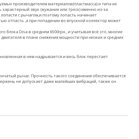
зуемых производителем материалов(пластмасса) и типа их
 характерный звук (жужание или треск) именно из-за
 лопасти с рычагом,и поэтому лопасть начинает
тью отпасть ,а при попадении во впускной коллектор может
 блока Disa в среднем 6500грн., и учитывая всё это, многие
е двигателя в плане снижения мощности при низких и средних
ановленная в нем надрывается и весь блок перестает
енчатый рычаг. Прочность такого соединения обеспечивается
тержень не допускает даже малейших вибраций, также он