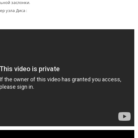
ьной заслонки.
р узла Диса :