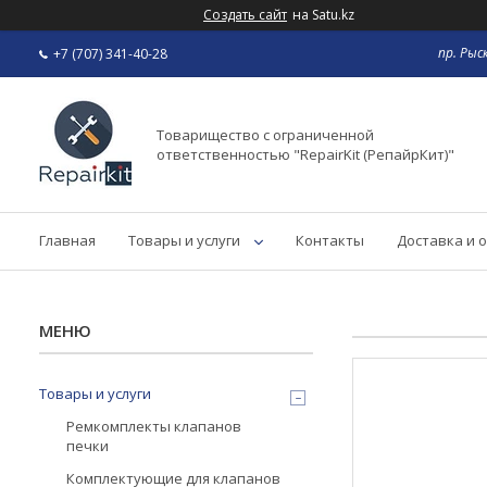
Создать сайт
на Satu.kz
пр. Рыс
+7 (707) 341-40-28
Товарищество с ограниченной
ответственностью "RepairKit (РепайрКит)"
Главная
Товары и услуги
Контакты
Доставка и 
Товары и услуги
Ремкомплекты клапанов
печки
Комплектующие для клапанов