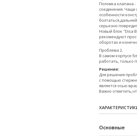
Поломка клапана -
соединения. Чаще 
особенности конст
болтаться,дальней
серьезно повредит
Новый блок "Disa B
рекомендуют прост
оборотах и конечн
Проблема 2.
В самом корпусе б
работать, только 
Решение:
Для решения пробл
с помощью стержня
является осью вра
Важно отметить,чт
ХАРАКТЕРИСТИК
Основные