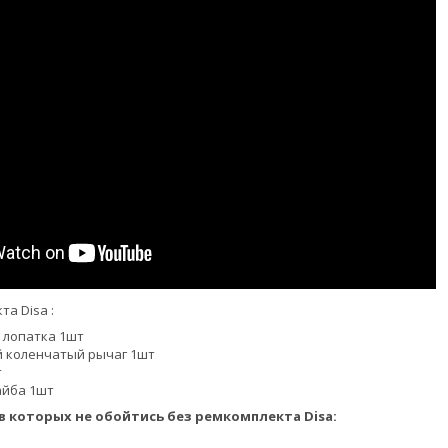
73414028
а Disa :
2
 лопатка 1шт
 коленчатый рычаг 1шт
т
айба 1шт
в которых не обойтись без ремкомплекта Disa: