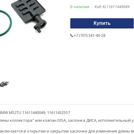
В наличии
Код:
KL11611440049
Купить
+7 (707) 341-40-28
BMW M52TU 11611440049, 11611432557
ины коллектора" или клапан DISA, заслонка ДИСА, исполнительный уз
аключается в открытии и закрытии заслонки для изменения длины вп