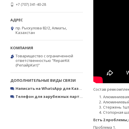
+7 (707) 341-40-28
пр. Рыскулова 82/2, Алматы,
Казахстан
Товарищество с ограниченной
ответственностью "RepairKit
(РепайрКит)"
Написать на WhatsApp для Казахстана
https://wa.me/770
Состав ремкомплект
Телефон для зарубежных партнёров
Тел.: +380050327773
Алюминиевая
Алюминиевый
Стержень 1ш
Cтопорная ш
Есть 2 проблемы,
Проблема 1.