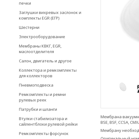
печки
Заглушки вихревых заслонок и
комплекты EGR (ЕГР)
Шестерни
Электрооборудование
Мембраны КВКГ, EGR,
маслоотделителя
Салон, двигатель и другое
Коллектора и ремкомплекты
для коллекторов
Пневмоподвеска
Ремкомплекты и ремни
рулевых реек
Патрубки и шланги
Мембрана вакуумно
Втулки стабилизатора и
BSE, BSF, CCSA, CM
сайлентблоки рулевой рейки
Мембрану необходи
Ремкомплекты форсунок
Оригинальный номе