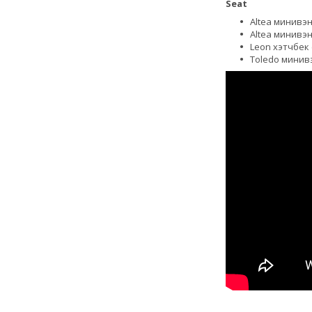
Seat
Altea минивэн
Altea минивэн
Leon хэтчбек 
Toledo минивэ