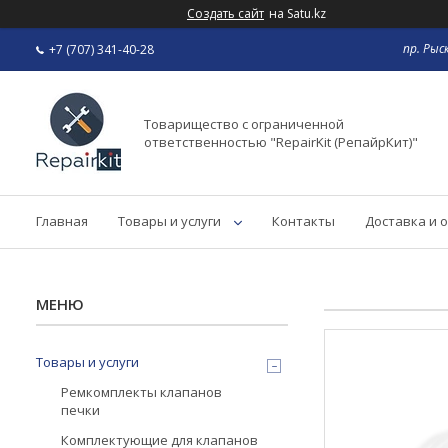
Создать сайт
на Satu.kz
пр. Рыс
+7 (707) 341-40-28
Товарищество с ограниченной
ответственностью "RepairKit (РепайрКит)"
Главная
Товары и услуги
Контакты
Доставка и 
Товары и услуги
Ремкомплекты клапанов
печки
Комплектующие для клапанов