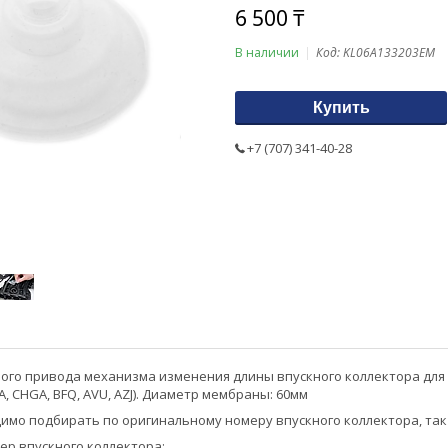
6 500 ₸
В наличии
Код:
KL06A133203EM
Купить
+7 (707) 341-40-28
го привода механизма изменения длины впускного коллектора для авт
XA, CHGA, BFQ, AVU, AZJ). Диаметр мембраны: 60мм
мо подбирать по оригинальному номеру впускного коллектора, так 
р впускного коллектора: