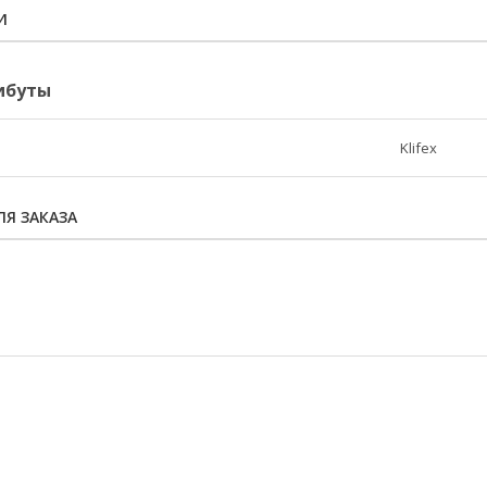
И
ибуты
Klifex
Я ЗАКАЗА