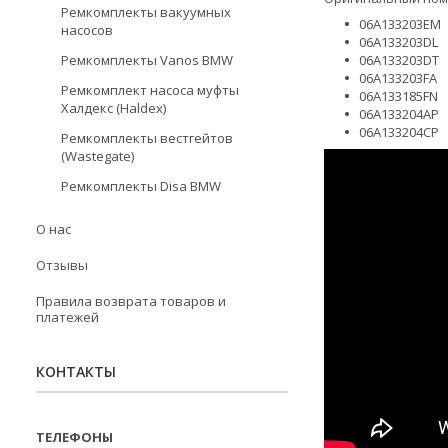
Ремкомплекты вакуумных
06А133203ЕМ
насосов
06A133203DL
Ремкомплекты Vanos BMW
06A133203DT
06A133203FA
Ремкомплект насоса муфты
06A133185FN
Халдекс (Haldex)
06A133204AP
06A133204CP
Ремкомплекты вестгейтов
(Wastegate)
Ремкомплекты Disa BMW
О нас
Отзывы
Правила возврата товаров и
платежей
КОНТАКТЫ