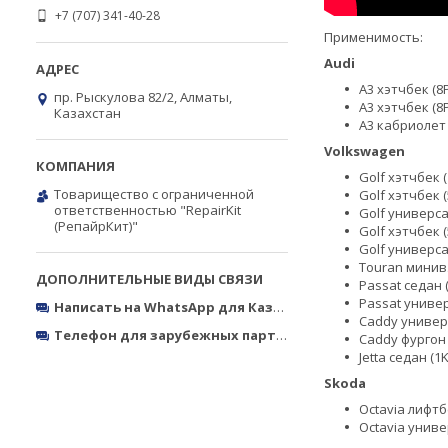
+7 (707) 341-40-28
Применимость:
Audi
A3 хэтчбек (8P
пр. Рыскулова 82/2, Алматы,
A3 хэтчбек (8
Казахстан
A3 кабриолет 
Volkswagen
Golf хэтчбек (
Товарищество с ограниченной
Golf хэтчбек 
ответственностью "RepairKit
Golf универса
(РепайрКит)"
Golf хэтчбек (
Golf универсал
Touran минивэ
Passat седан (
Passat универ
Написать на WhatsApp для Казахстана
https://wa.me/770
Caddy универс
Телефон для зарубежных партнёров
Тел.: +380050327773
Caddy фургон 
Jetta седан (1
Skoda
Octavia лифтб
Octavia униве