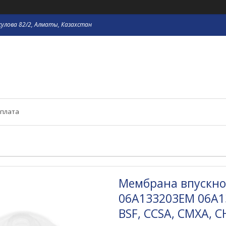
кулова 82/2, Алматы, Казахстан
оплата
Мембрана впускног
06A133203EM 06A13
BSF, CCSA, CMXA, 