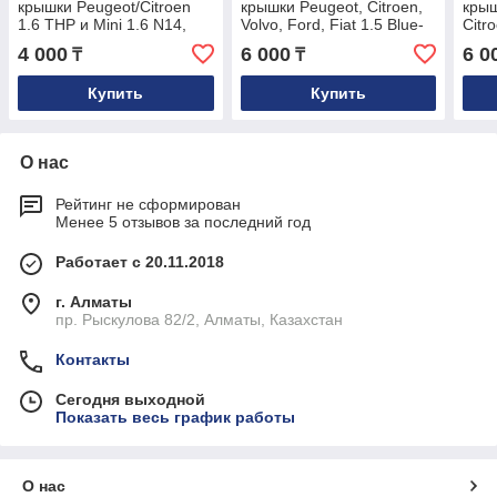
крышки Peugeot/Citroen
крышки Peugeot, Citroen,
крыш
1.6 THP и Mini 1.6 N14,
Volvo, Ford, Fiat 1.5 Blue-
Citr
N18
HDI 9827622780
Ford
4 000
6 000
6 0
₸
₸
Купить
Купить
О нас
Рейтинг не сформирован
Менее 5 отзывов за последний год
Работает с 20.11.2018
г. Алматы
пр. Рыскулова 82/2, Алматы, Казахстан
Контакты
Сегодня выходной
Показать весь график работы
О нас