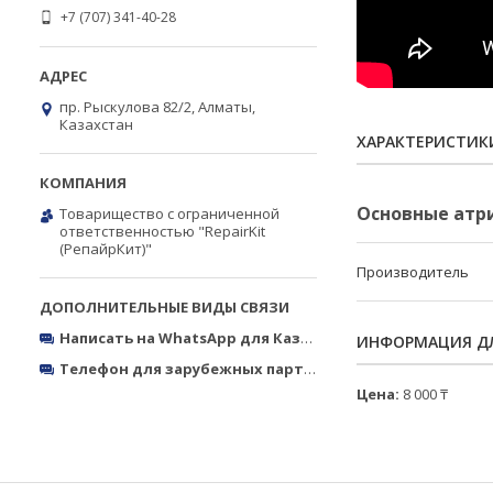
+7 (707) 341-40-28
пр. Рыскулова 82/2, Алматы,
Казахстан
ХАРАКТЕРИСТИК
Основные атр
Товарищество с ограниченной
ответственностью "RepairKit
(РепайрКит)"
Производитель
Написать на WhatsApp для Казахстана
https://wa.me/770
ИНФОРМАЦИЯ ДЛ
Телефон для зарубежных партнёров
Тел.: +380050327773
Цена:
8 000 ₸