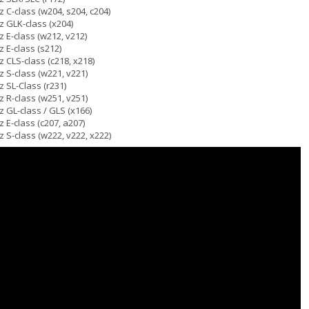
C-class (w204, s204, c204)
 GLK-class (x204)
E-class (w212, v212)
E-class (s212)
CLS-class (c218, x218)
S-class (w221, v221)
 SL-Class (r231)
R-class (w251, v251)
GL-class / GLS (x166)
E-class (c207, a207)
S-class (w222, v222, x222)