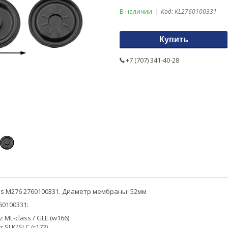
В наличии
Код:
KL2760100331
Купить
+7 (707) 341-40-28
 M276 2760100331. Диаметр мембраны: 52мм
0100331:
 ML-class / GLE (w166)
 SLK/SLC (r172)