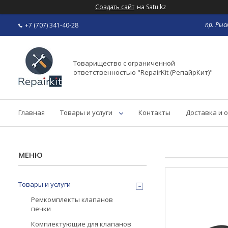
Создать сайт
на Satu.kz
пр. Рыс
+7 (707) 341-40-28
Товарищество с ограниченной
ответственностью "RepairKit (РепайрКит)"
Главная
Товары и услуги
Контакты
Доставка и 
Товары и услуги
Ремкомплекты клапанов
печки
Комплектующие для клапанов