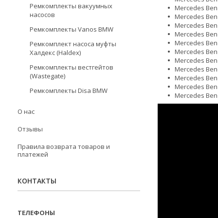
Ремкомплекты вакуумных
Mercedes Benz 
насосов
Mercedes Benz
Mercedes Benz 
Ремкомплекты Vanos BMW
Mercedes Benz 
Mercedes Benz 
Ремкомплект насоса муфты
Mercedes Benz 
Халдекс (Haldex)
Mercedes Benz
Ремкомплекты вестгейтов
Mercedes Benz 
(Wastegate)
Mercedes Benz 
Mercedes Benz 
Ремкомплекты Disa BMW
Mercedes Benz 
О нас
Отзывы
Правила возврата товаров и
платежей
КОНТАКТЫ