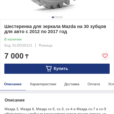
Шестеренка для зеркала Mazda на 30 зубцов
для авто с 2012 по 2017 год
В наличии
Код: KLDO20121
Розница
7 000
₸
Купить
Описание
Характеристики
Доставка
Оплата
Усл
Описание
Мазда 3, Мазда 6, Мазда cx-5, cx-3, cx-4 и Мазда cx-7 и cx-9
оборудованы удобным механизмом складывания зеркал, но