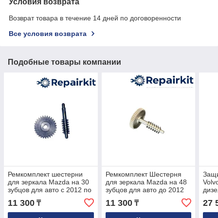
Условия возврата
Возврат товара в течение 14 дней по договоренности
Все условия возврата
Подобные товары компании
Ремкомплект шестерни
Ремкомплект Шестерня
Защ
для зеркала Mazda на 30
для зеркала Mazda на 48
Volv
зубцов для авто с 2012 по
зубцов для авто до 2012
дизе
2017 год
года
D3, 
11 300
11 300
27 
₸
₸
годо