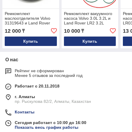
Ремкомплект
Ремкомплект вакуумного
Ремк
маслоотделителя Volvo
насоса Volvo 3.0L 3.2L и
насо
31319643 и Land Rover
Land Rover LR2 3.2L
LR0
LR023777
31401556
12 000
10 000
13 
₸
₸
Купить
Купить
О нас
Рейтинг не сформирован
Менее 5 отзывов за последний год
Работает с 20.11.2018
г. Алматы
пр. Рыскулова 82/2, Алматы, Казахстан
Контакты
Сегодня работает с 10:00 до 16:00
Показать весь график работы