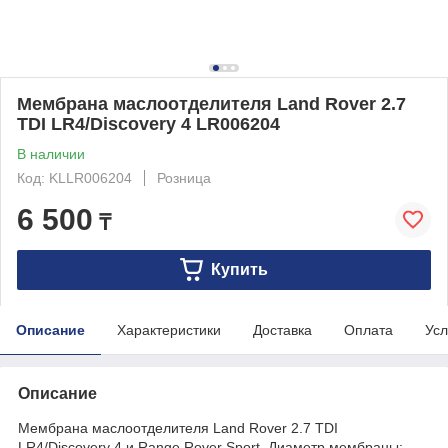
Мембрана маслоотделителя Land Rover 2.7
TDI LR4/Discovery 4 LR006204
В наличии
Код: KLLR006204
Розница
6 500
₸
Купить
Описание
Характеристики
Доставка
Оплата
Усл
Описание
Мембрана маслоотделителя Land Rover 2.7 TDI
LR4/Discovery 4 и Range Rover Sport. Диаметр мембраны: