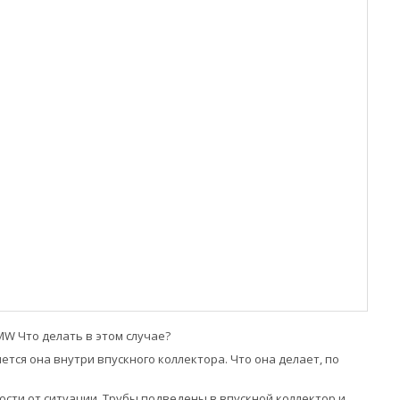
W Что делать в этом случае?
ся она внутри впускного коллектора. Что она делает, по
сти от ситуации. Трубы подведены в впускной коллектор и