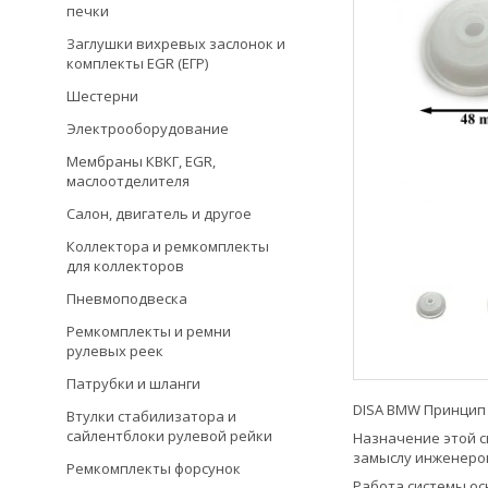
печки
Заглушки вихревых заслонок и
комплекты EGR (ЕГР)
Шестерни
Электрооборудование
Мембраны КВКГ, EGR,
маслоотделителя
Салон, двигатель и другое
Коллектора и ремкомплекты
для коллекторов
Пневмоподвеска
Ремкомплекты и ремни
рулевых реек
Патрубки и шланги
DISA BMW Принцип 
Втулки стабилизатора и
сайлентблоки рулевой рейки
Назначение этой с
замыслу инженеро
Ремкомплекты форсунок
Работа системы ос