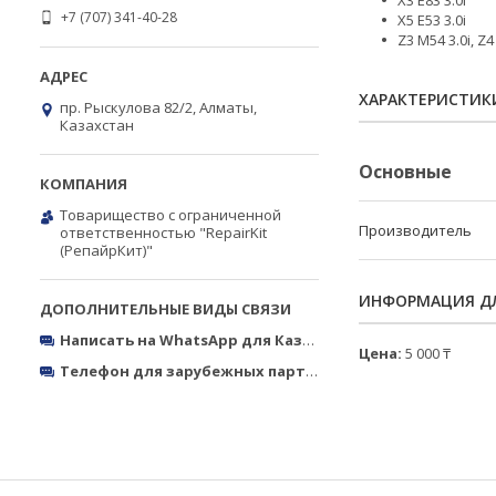
X3 E83 3.0i
+7 (707) 341-40-28
X5 E53 3.0i
Z3 M54 3.0i, Z4
ХАРАКТЕРИСТИК
пр. Рыскулова 82/2, Алматы,
Казахстан
Основные
Товарищество с ограниченной
Производитель
ответственностью "RepairKit
(РепайрКит)"
ИНФОРМАЦИЯ ДЛ
Написать на WhatsApp для Казахстана
https://wa.me/770
Цена:
5 000 ₸
Телефон для зарубежных партнёров
Тел.: +380050327773