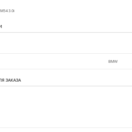
 M54 3.0i
И
BMW
Я ЗАКАЗА
73414028
2