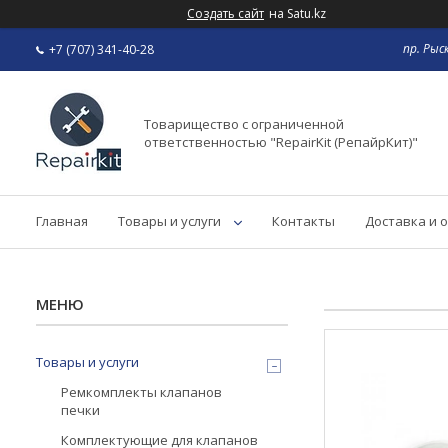
Создать сайт
на Satu.kz
пр. Рыс
+7 (707) 341-40-28
Товарищество с ограниченной
ответственностью "RepairKit (РепайрКит)"
Главная
Товары и услуги
Контакты
Доставка и 
Товары и услуги
Ремкомплекты клапанов
печки
Комплектующие для клапанов