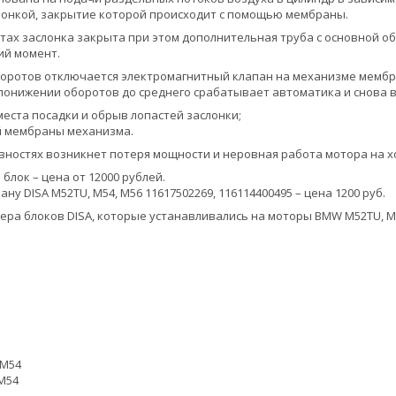
лонкой, закрытие которой происходит с помощью мембраны.
тах заслонка закрыта при этом дополнительная труба с основной о
й момент.
ротов отключается электромагнитный клапан на механизме мембран
понижении оборотов до среднего срабатывает автоматика и снова 
еста посадки и обрыв лопастей заслонки;
й мембраны механизма.
вностях возникнет потеря мощности и неровная работа мотора на х
блок – цена от 12000 рублей.
ну DISA M52TU, M54, M56 11617502269, 116114400495 – цена 1200 руб.
а блоков DISA, которые устанавливались на моторы BMW M52TU, M54, M56
0 M54
 M54