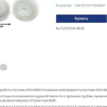
В наличии
Код:
KL116175022691
Купить
+7 (707) 341-40-28
работы системы DISA BMW Основные неисправности системы DISA BM
истемы всасывание воздушной смеси по отдельным трубам, применяет
в должна повысить КПД мотора БМВ.
нована на подачи раздельных потоков воздуха в цилиндр в зависимо