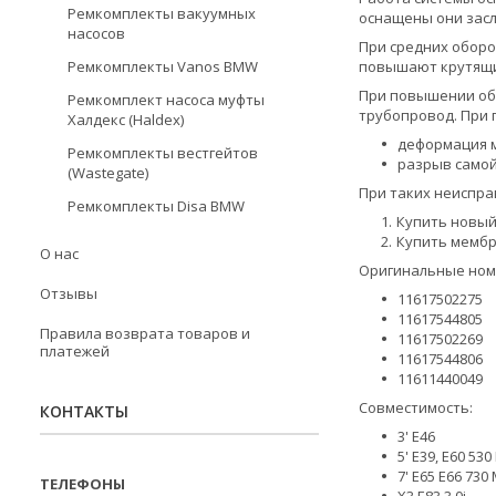
Ремкомплекты вакуумных
оснащены они зас
насосов
При средних оборо
Ремкомплекты Vanos BMW
повышают крутящи
При повышении обо
Ремкомплект насоса муфты
трубопровод. При 
Халдекс (Haldex)
деформация м
Ремкомплекты вестгейтов
разрыв само
(Wastegate)
При таких неиспра
Ремкомплекты Disa BMW
Купить новый 
Купить мембра
О нас
Оригинальные номер
Отзывы
11617502275
11617544805
Правила возврата товаров и
11617502269
платежей
11617544806
11611440049
Совместимость:
КОНТАКТЫ
3' E46
5' E39, E60 53
7' E65 E66 730