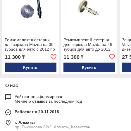
Ремкомплект шестерни
Ремкомплект Шестерня
Защ
для зеркала Mazda на 30
для зеркала Mazda на 48
Volv
зубцов для авто с 2012 по
зубцов для авто до 2012
дизе
2017 год
года
D3, 
11 300
11 300
27 
₸
₸
годо
Купить
Купить
О нас
Рейтинг не сформирован
Менее 5 отзывов за последний год
Работает с 20.11.2018
г. Алматы
пр. Рыскулова 82/2, Алматы, Казахстан