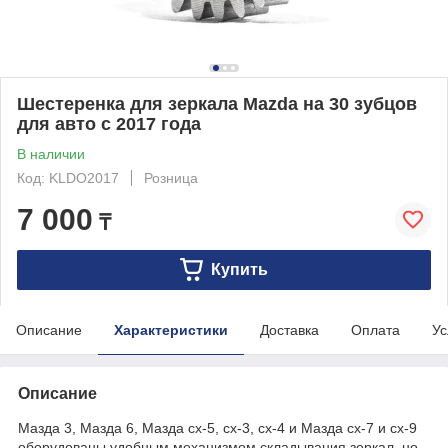
Шестеренка для зеркала Mazda на 30 зубцов
для авто с 2017 года
В наличии
Код: KLDO2017
Розница
7 000
₸
Купить
Описание
Характеристики
Доставка
Оплата
Ус
Описание
Мазда 3, Мазда 6, Мазда cx-5, cx-3, cx-4 и Мазда cx-7 и cx-9
оборудованы удобным механизмом складывания зеркал, но