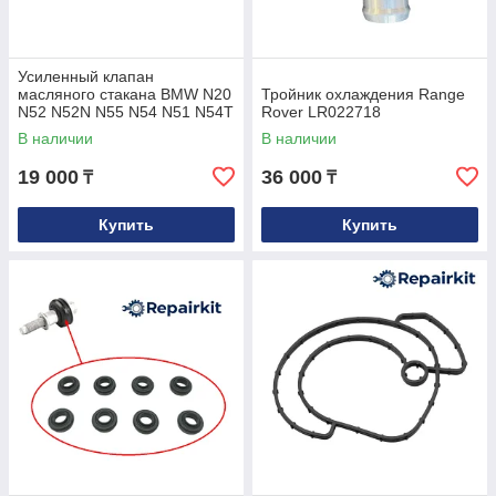
Усиленный клапан
масляного стакана BMW N20
Тройник охлаждения Range
N52 N52N N55 N54 N51 N54T
Rover LR022718
S55 N26 N53 OEM
В наличии
В наличии
11428683206
19 000
36 000
₸
₸
Купить
Купить