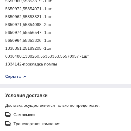
5650960,55353319 -1шт
5650972,55354071 -1шт
5650962,55353321 -1шт
5650971,55354068 -2шт
5650974,55556547 -1шт
5650964,55353326 -1шт
1338351,25189205 -1шт
6338480,1338260,55353353,55578957 -1шт
1334142-прокладка помпы
Скрыть
Условия доставки
Доставка осуществляется только по предоплате.
Самовывоз
Транспортная компания