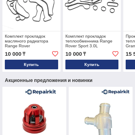
Комплект прокладок
Комплект прокладок
Прок
масляного радиатора
теплообменника Range
тепл
Range Rover
Rover Sport 3.0L
Gran
L322/L405/L494 4.4 TDV8
LR061969 после 2017 г.
201
10 000
10 000
15 
₸
₸
и 3.0 TDV6 LR022895
Купить
Купить
Акционные предложения и новинки