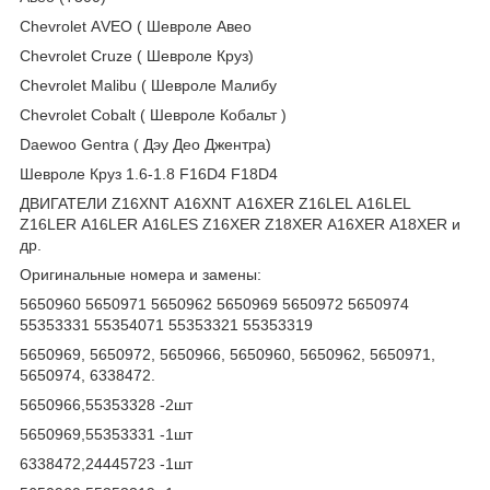
Сhеvrоlеt АVЕО ( Шевроле Авео
Сhеvrоlеt Сruzе ( Шевроле Круз)
Сhеvrоlеt Маlibu ( Шевроле Малибу
Сhеvrоlеt Соbаlt ( Шевроле Кобальт )
Dаеwоо Gеntrа ( Дэу Део Джентра)
Шевроле Круз 1.6-1.8 F16D4 F18D4
ДВИГАТЕЛИ Z16ХNТ А16ХNТ А16ХЕR Z16LЕL А16LЕL
Z16LЕR А16LЕR А16LЕS Z16ХЕR Z18ХЕR А16ХЕR А18ХЕR и
др.
Оригинальные номера и замены:
5650960 5650971 5650962 5650969 5650972 5650974
55353331 55354071 55353321 55353319
5650969, 5650972, 5650966, 5650960, 5650962, 5650971,
5650974, 6338472.
5650966,55353328 -2шт
5650969,55353331 -1шт
6338472,24445723 -1шт