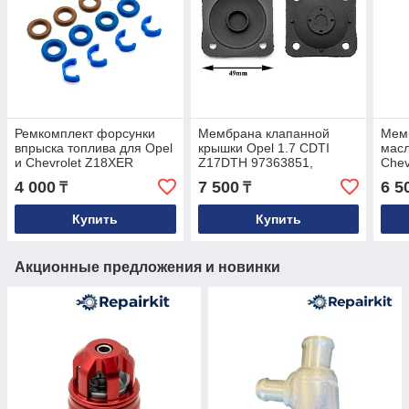
Ремкомплект форсунки
Мембрана клапанной
Мем
впрыска топлива для Opel
крышки Opel 1.7 CDTI
мас
и Chevrolet Z18XER
Z17DTH 97363851,
Chev
55353806
0607898
480
4 000
7 500
6 5
₸
₸
Купить
Купить
Акционные предложения и новинки