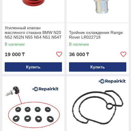
Усиленный клапан
масляного стакана BMW N20
Тройник охлаждения Range
N52 N52N N55 N54 N51 N54T
Rover LR022718
S55 N26 N53 OEM
В наличии
В наличии
11428683206
19 000
36 000
₸
₸
Купить
Купить