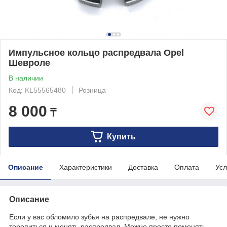
Импульсное кольцо распредвала Opel
Шевроле
В наличии
Код: KL55565480
Розница
8 000
₸
Купить
Описание
Характеристики
Доставка
Оплата
Усл
Описание
Если у вас обломило зубья на распредвале, не нужно
торопиться и менять распредвал. Можно просто поменять