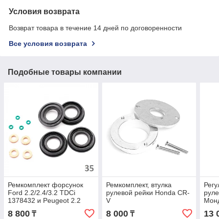
Условия возврата
Возврат товара в течение 14 дней по договоренности
Все условия возврата
Подобные товары компании
Ремкомплект форсунок
Ремкомплект, втулка
Регу
Ford 2.2/2.4/3.2 TDCi
рулевой рейки Honda CR-
руле
1378432 и Peugeot 2.2
V
Монд
HDI 1980J7
3
8 800
8 000
13 
₸
₸