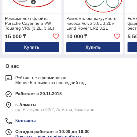
Ремкомплект флейты
Ремкомплект вакуумного
Ремк
Porsche Cayenne и VW
насоса Volvo 3.0L 3.2L и
фар
Touareg VR6 (3.2L, 3.6L)
Land Rover LR2 3.2L
pест
95511093500 022133653B
31401556
фар
15 000
10 000
5 5
₸
₸
Купить
Купить
О нас
Рейтинг не сформирован
Менее 5 отзывов за последний год
Работает с 20.11.2018
г. Алматы
пр. Рыскулова 82/2, Алматы, Казахстан
Контакты
Сегодня работает с 10:00 до 16:00
Показать весь график работы