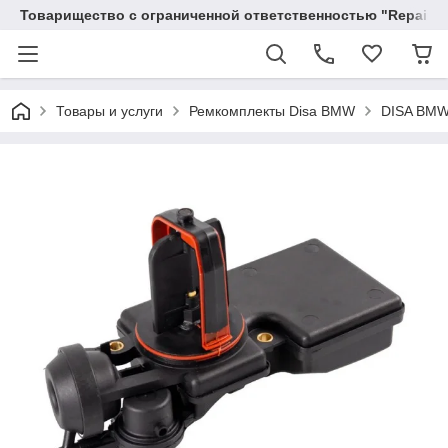
Товарищество с ограниченной ответственностью "RepairKit
Товары и услуги
Ремкомплекты Disa BMW
DISA BMW 