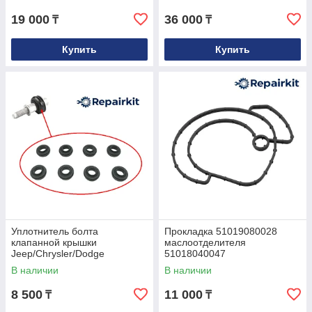
11428683206
19 000
36 000
₸
₸
Купить
Купить
Уплотнитель болта
Прокладка 51019080028
клапанной крышки
маслоотделителя
Jeep/Chrysler/Dodge
51018040047
04884763AA
В наличии
В наличии
8 500
11 000
₸
₸