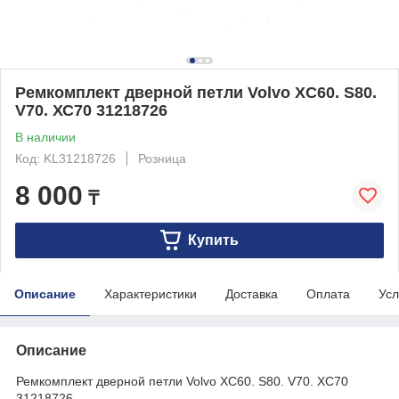
Ремкомплект дверной петли Volvo ХC60. S80.
V70. ХС70 31218726
В наличии
Код: KL31218726
Розница
8 000
₸
Купить
Описание
Характеристики
Доставка
Оплата
Усл
Описание
Ремкомплект дверной петли Volvo ХC60. S80. V70. ХС70
31218726