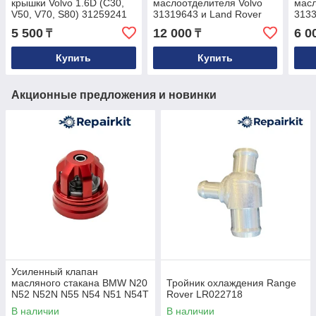
крышки Volvo 1.6D (C30,
маслоотделителя Volvo
масл
V50, V70, S80) 31259241
31319643 и Land Rover
3133
LR023777
3133
5 500
12 000
6 0
₸
₸
Купить
Купить
Акционные предложения и новинки
Усиленный клапан
масляного стакана BMW N20
Тройник охлаждения Range
N52 N52N N55 N54 N51 N54T
Rover LR022718
S55 N26 N53 OEM
В наличии
В наличии