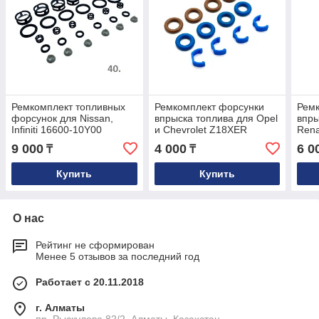
Ремкомплект топливных
Ремкомплект форсунки
Рем
форсунок для Nissan,
впрыска топлива для Opel
впры
Infiniti 16600-10Y00
и Chevrolet Z18XER
Rena
55353806
9 000
4 000
6 0
₸
₸
Купить
Купить
О нас
Рейтинг не сформирован
Менее 5 отзывов за последний год
Работает с 20.11.2018
г. Алматы