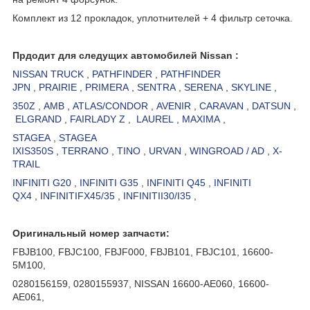
Комплект из 12 прокладок, уплотнителей + 4 фильтр сеточка.
Прдодит для следущих автомобилей
Nissan
:
NISSAN TRUCK
,
PATHFINDER
,
PATHFINDER
JPN
,
PRAIRIE
,
PRIMERA
,
SENTRA
,
SERENA
,
SKYLINE
,
350Z
,
AMB
,
ATLAS/CONDOR
,
AVENIR
,
CARAVAN
,
DATSUN
,
ELGRAND
,
FAIRLADY Z
,
LAUREL
,
MAXIMA
,
STAGEA
,
STAGEA
IXIS350S
,
TERRANO
,
TINO
,
URVAN
,
WINGROAD / AD
,
X-
TRAIL
INFINITI G20
,
INFINITI G35
,
INFINITI Q45
,
INFINITI
QX4
,
INFINITIFX45/35
,
INFINITII30/I35
,
Оригинальный номер запчасти:
FBJB100, FBJC100, FBJF000, FBJB101, FBJC101, 16600-
5M100,
0280156159, 0280155937, NISSAN 16600-AE060, 16600-
AE061,