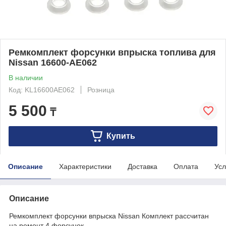
Ремкомплект форсунки впрыска топлива для
Nissan 16600-AE062
В наличии
Код: KL16600AE062
Розница
5 500
₸
Купить
Описание
Характеристики
Доставка
Оплата
Усл
Описание
Ремкомплект форсунки впрыска
Nissan
Комплект рассчитан
на ремонт 4 форсунок.