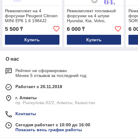
Ремкомплект на 4
Ремкомплект топливной
Ремк
форсунки Peugeot Citroen
форсунки на 4 штуки
форс
MINI EP6 1.6 1984J2
Hyundai, Kia, Volvo,
SOR
1984G7
Nissan, OPEL
A1
5 500
6 000
6 0
₸
₸
Купить
Купить
О нас
Рейтинг не сформирован
Менее 5 отзывов за последний год
Работает с 20.11.2018
г. Алматы
пр. Рыскулова 82/2, Алматы, Казахстан
Контакты
Сегодня работает с 10:00 до 16:00
Показать весь график работы