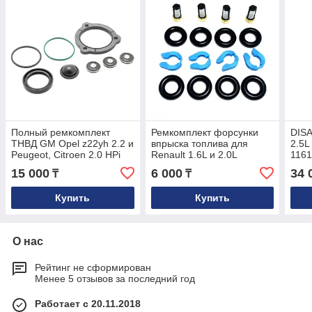
Полный ремкомплект
Ремкомплект форсунки
DISA
ТНВД GM Opel z22yh 2.2 и
впрыска топлива для
2.5L
Peugeot, Citroen 2.0 HPi
Renault 1.6L и 2.0L
116
93174538 24465785
8200128959 IWP143
15 000
6 000
34 
₸
₸
Купить
Купить
О нас
Рейтинг не сформирован
Менее 5 отзывов за последний год
Работает с 20.11.2018