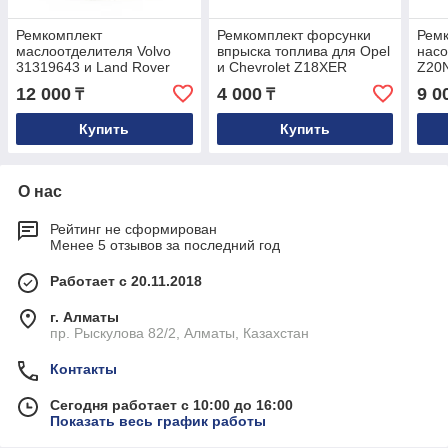
Ремкомплект
Ремкомплект форсунки
Ремк
маслоотделителя Volvo
впрыска топлива для Opel
насо
31319643 и Land Rover
и Chevrolet Z18XER
Z20
LR023777
55353806
120
12 000
4 000
9 0
₸
₸
Купить
Купить
О нас
Рейтинг не сформирован
Менее 5 отзывов за последний год
Работает с 20.11.2018
г. Алматы
пр. Рыскулова 82/2, Алматы, Казахстан
Контакты
Сегодня работает с 10:00 до 16:00
Показать весь график работы