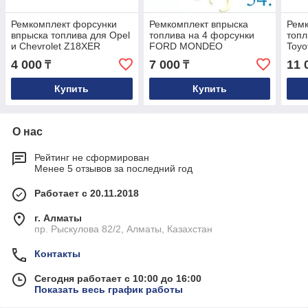
Ремкомплект форсунки
Ремкомплект впрыска
Ремк
впрыска топлива для Opel
топлива на 4 форсунки
топл
и Chevrolet Z18XER
FORD MONDEO
Toyo
55353806
4 000
7 000
11 
₸
₸
Купить
Купить
О нас
Рейтинг не сформирован
Менее 5 отзывов за последний год
Работает с 20.11.2018
г. Алматы
пр. Рыскулова 82/2, Алматы, Казахстан
Контакты
Сегодня работает с 10:00 до 16:00
Показать весь график работы