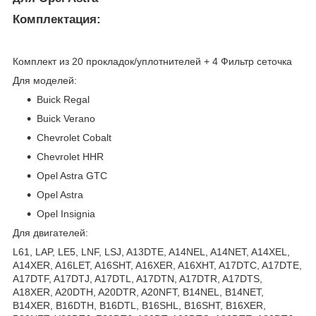
Комплектация:
Комплект из 20 прокладок/уплотнителей + 4 Фильтр сеточка
Для моделей:
Buick Regal
Buick Verano
Chevrolet Cobalt
Chevrolet HHR
Opel Astra GTC
Opel Astra
Opel Insignia
Для двигателей:
L61, LAP, LE5, LNF, LSJ, A13DTE, A14NEL, A14NET, A14XEL,
A14XER, A16LET, A16SHT, A16XER, A16XHT, A17DTC, A17DTE,
A17DTF, A17DTJ, A17DTL, A17DTN, A17DTR, A17DTS,
A18XER, A20DTH, A20DTR, A20NFT, B14NEL, B14NET,
B14XER, B16DTH, B16DTL, B16SHL, B16SHT, B16XER,