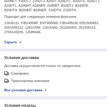
B20NFT, Y20DTJ, Z20DTJ, A20DT, A20DTC, A20DTE, A20DTJ,
A20DTL, A20NHT, A28NER, A28NET, B16DTJ, B18XER,
B20DTH, B20NHT, B28NER, Y20DTH, Z20DTH
Подходит для следующих номеров форсунок:
12636111, FIB1495RF, ENT900060, FIB1495LW, 0261500453,
0261500112, 12615399, 12615400, 261500453, 261500112,
2700149205, 12589446
Скрыть
Условия доставки
Доставка осуществляется только по предоплате.
Самовывоз
Транспортная компания
Все условия доставки
Условия оплаты