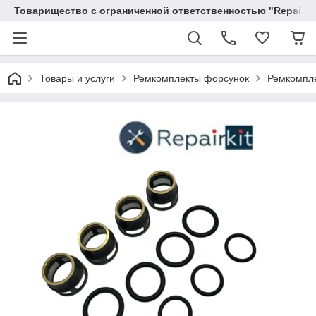
Товарищество с ограниченной ответственностью "RepairKit
Товары и услуги
Ремкомплекты форсунок
Ремкомпле