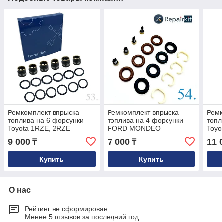
Ремкомплект впрыска
Ремкомплект впрыска
Ремк
топлива на 6 форсунки
топлива на 4 форсунки
топл
Toyota 1RZE, 2RZE
FORD MONDEO
Toyo
9 000
7 000
11 
₸
₸
Купить
Купить
О нас
Рейтинг не сформирован
Менее 5 отзывов за последний год