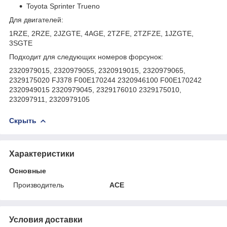
Toyota Sprinter Trueno
Для двигателей:
1RZE, 2RZE, 2JZGTE, 4AGE, 2TZFE, 2TZFZE, 1JZGTE,
3SGTE
Подходит для следующих номеров форсунок:
2320979015, 2320979055, 2320919015, 2320979065,
2329175020 FJ378 F00E170244 2320946100 F00E170242
2320949015 2320979045, 2329176010 2329175010,
232097911, 2320979105
Скрыть
Характеристики
Основные
Производитель
ACE
Условия доставки