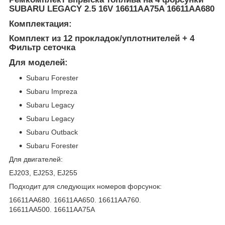
SUBARU LEGACY 2.5 16V 16611AA75A 16611AA680
Комплектация:
Комплект из 12 прокладок/уплотнителей + 4
Фильтр сеточка
Для моделей:
Subaru Forester
Subaru Impreza
Subaru Legacy
Subaru Legacy
Subaru Outback
Subaru Forester
Для двигателей:
EJ203, EJ253, EJ255
Подходит для следующих номеров форсунок:
16611AA680. 16611AA650. 16611AA760.
16611AA500.
16611AA75A