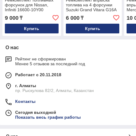
Ремкомплект топливных
Ремкомплект впрыска
Рем
форсунок для Nissan,
топлива на 4 форсунки
впры
Infiniti 16600-10Y00
Suzuki Grand Vitara G16A
Merc
028
9 000
6 000
10 
₸
₸
Купить
Купить
О нас
Рейтинг не сформирован
Менее 5 отзывов за последний год
Работает с 20.11.2018
г. Алматы
пр. Рыскулова 82/2, Алматы, Казахстан
Контакты
Сегодня выходной
Показать весь график работы