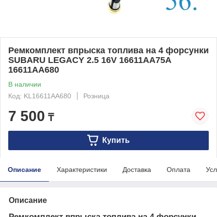
Ремкомплект впрыска топлива на 4 форсунки
SUBARU LEGACY 2.5 16V 16611AA75A
16611AA680
В наличии
Код: KL16611AA680
Розница
7 500
₸
Купить
Описание
Характеристики
Доставка
Оплата
Усл
Описание
Ремкомплект впрыска топлива на 4 форсунки