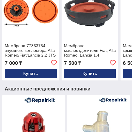
Мембрана 77363754
Мембрана
Мем
впускного коллектора Alfa
маслоотделителя Fiat, Alfa
крыш
Romeo/Fiat/Lancia 2.2 JTS
Romeo, Lancia 1.4
Lanc
77364333
55208531
Opel
7 000
7 500
6 5
₸
₸
Купить
Купить
Акционные предложения и новинки