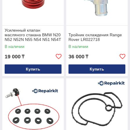
Усиленный клапан
масляного стакана BMW N20
Тройник охлаждения Range
N52 N52N N55 N54 N51 N54T
Rover LR022718
S55 N26 N53 OEM
В наличии
В наличии
11428683206
19 000
36 000
₸
₸
Купить
Купить