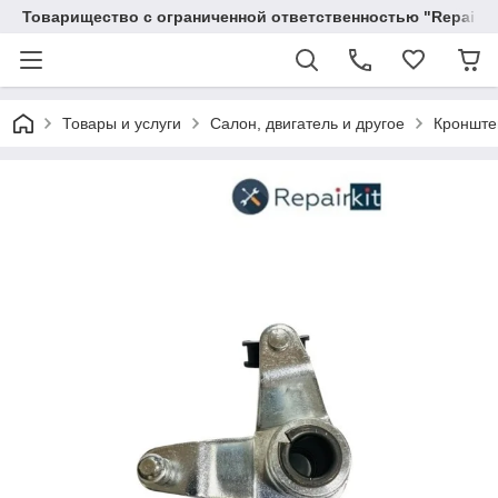
Товарищество с ограниченной ответственностью "RepairKit
Товары и услуги
Салон, двигатель и другое
Кронштей