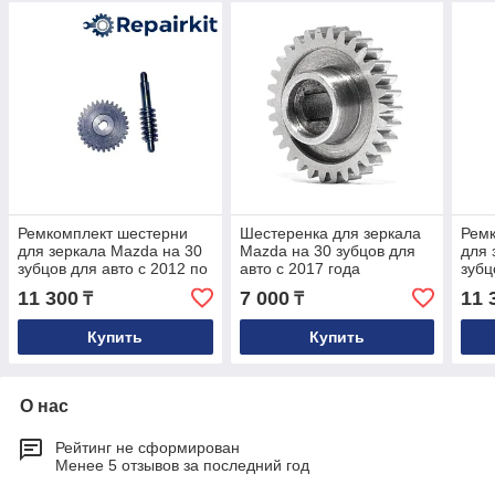
Ремкомплект шестерни
Шестеренка для зеркала
Рем
для зеркала Mazda на 30
Mazda на 30 зубцов для
для 
зубцов для авто с 2012 по
авто с 2017 года
зубц
2017 год
года
11 300
7 000
11 
₸
₸
Купить
Купить
О нас
Рейтинг не сформирован
Менее 5 отзывов за последний год