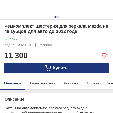
Ремкомплект Шестерня для зеркала Mazda на
48 зубцов для авто до 2012 года
В наличии
Код: KLDO2012P
Розница
11 300
₸
Купить
Описание
Характеристики
Доставка
Оплата
Усл
Описание
Патент на автомобильное зеркало заднего вида с
регулировкой непосредственно из салона, был получен еще в