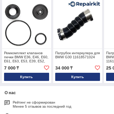
Ремкомплект клапанов
Патрубок интеркулера для
Патр
печки BMW E36, E46, E60,
BMW G30 11618571024
BMW
E61, E63, E53, E39, E52,
116
E83, Z3, E90, E70, E71
7 000
34 000
25 
₸
₸
Купить
Купить
О нас
Рейтинг не сформирован
Менее 5 отзывов за последний год