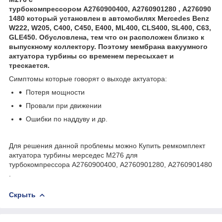
турбокомпрессором A2760900400, A2760901280 , A276090
1480 который установлен в автомобилях Mercedes Benz
W222, W205, C400, C450, E400, ML400, CLS400, SL400, C63,
GLE450. Обусловлена, тем что он расположен близко к
выпускному коллектору. Поэтому мембрана вакуумного
актуатора турбины со временем пересыхает и
трескается.
Симптомы которые говорят о выходе актуатора:
Потеря мощности
Провали при движении
Ошибки по наддуву и др.
Для решения данной проблемы можно Купить ремкомплект
актуатора турбины мерседес М276 для
турбокомпрессора A2760900400, A2760901280, A2760901480
.
Скрыть