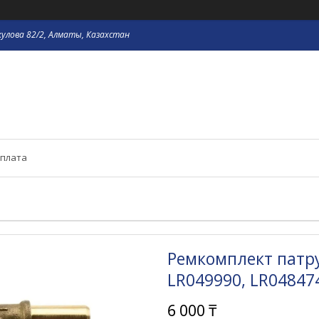
кулова 82/2, Алматы, Казахстан
оплата
Ремкомплект патру
LR049990, LR04847
6 000 ₸