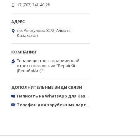
+7 (707) 341-40-28
пр. Рыскулова 82/2, Алматы,
Казахстан
Товарищество с ограниченной
ответственностью "RepairKit
(РепайрКит)"
Написать на WhatsApp для Казахстана
https://wa.me/770
Телефон для зарубежных партнёров
Тел.: +380050327773