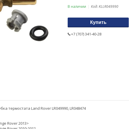
В наличии
Код:
KLLR049990
Купить
+7 (707) 341-40-28
бка термостата Land Rover LR049990, LR048474
nge Rover 2013>
nge Rover 2010-2012