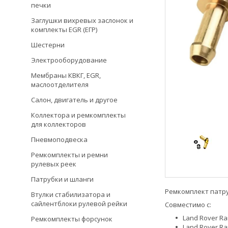
печки
Заглушки вихревых заслонок и
комплекты EGR (ЕГР)
Шестерни
Электрооборудование
Мембраны КВКГ, EGR,
маслоотделителя
Салон, двигатель и другое
Коллектора и ремкомплекты
для коллекторов
Пневмоподвеска
Ремкомплекты и ремни
рулевых реек
Патрубки и шланги
Ремкомплект патру
Втулки стабилизатора и
сайлентблоки рулевой рейки
Совместимо с:
Land Rover Ra
Ремкомплекты форсунок
Land Rover Ra