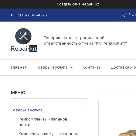
Создать сайт
на Satu.kz
пр. Рыс
+7 (707) 341-40-28
Товарищество с ограниченной
ответственностью "RepairKit (РепайрКит)"
Главная
Товары и услуги
Контакты
Доставка и 
Товары и услуги
Ремкомплекты клапанов
печки
Комплектующие для клапанов